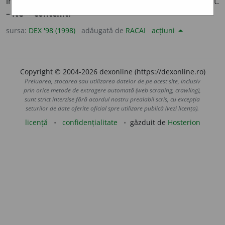
întâmplă, are loc) fără întrerupere, continuu, neîncetat.
–
Ne-
+
contenit.
sursa:
DEX '98 (1998)
adăugată de
RACAI
acțiuni
Copyright © 2004-2026 dexonline (https://dexonline.ro)
Preluarea, stocarea sau utilizarea datelor de pe acest site, inclusiv
prin orice metode de extragere automată (web scraping, crawling),
sunt strict interzise fără acordul nostru prealabil scris, cu excepția
seturilor de date oferite oficial spre utilizare publică (vezi licența).
licență
confidențialitate
găzduit de
Hosterion