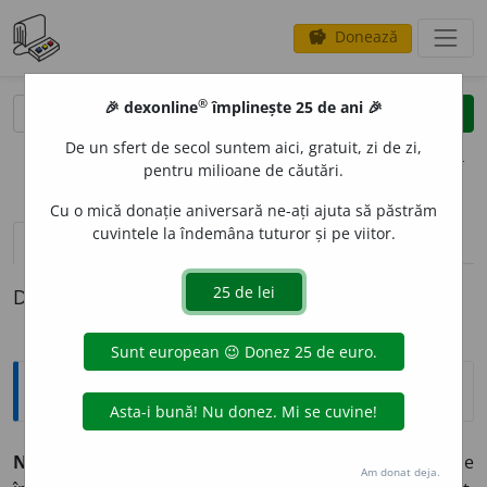
Donează
savings
®
®
🎉 dexonline
împlinește 25 de ani 🎉
caută
clear
search
De un sfert de secol suntem aici, gratuit, zi de zi,
opțiuni
pentru milioane de căutări.
Cu o mică donație aniversară ne-ați ajuta să păstrăm
cuvintele la îndemâna tuturor și pe viitor.
pronunție
(6)
volume_up
definiții (1)
Definiția cu ID-ul 25077:
Explicative DEX
NECONTEN
I
T, -Ă,
neconteniți, -te,
adj.
,
adv.
(Care se
Am donat deja.