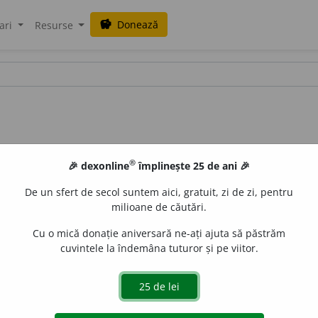
Donează
savings
ari
Resurse
®
🎉 dexonline
împlinește 25 de ani 🎉
De un sfert de secol suntem aici, gratuit, zi de zi, pentru
milioane de căutări.
Cu o mică donație aniversară ne-ați ajuta să păstrăm
cuvintele la îndemâna tuturor și pe viitor.
CINST
I
. Care necinstește:
~ii necinstesc sau cu cuvîntul sau cu
 de
Andreea H-I
acțiuni