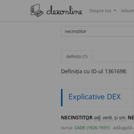
Despre noi
Volunt
®
definiții (1)
Definiția cu ID-ul 1361698:
Explicative DEX
NECINSTIT
O
R
adj.
verb.
și
sm.
NE
sursa:
CADE (1926-1931)
adăugată