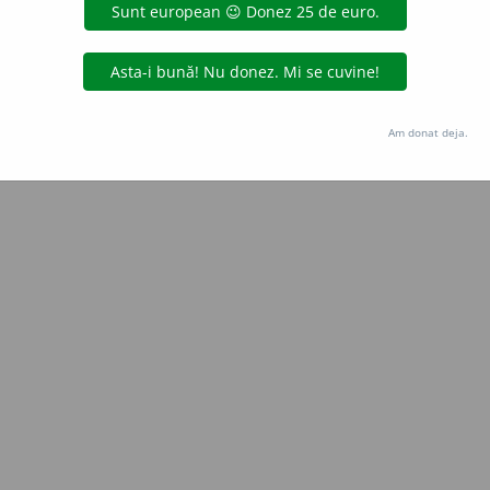
Copyright © 2004-2026 dexonline (https://dexonline.ro)
area datelor de pe acest site, inclusiv prin orice metode de extragere automată (web s
dul nostru prealabil scris, cu excepția seturilor de date oferite oficial spre utilizare pub
Am donat deja.
licență
confidențialitate
găzduit de
Hosterion