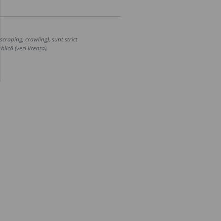
craping, crawling), sunt strict
lică (vezi licența).