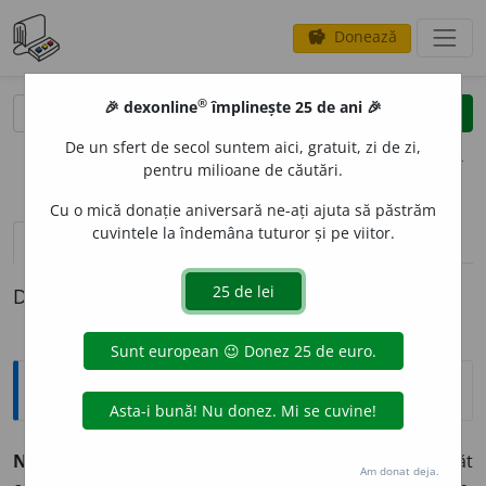
Donează
savings
®
®
🎉 dexonline
împlinește 25 de ani 🎉
caută
clear
search
De un sfert de secol suntem aici, gratuit, zi de zi,
opțiuni
pentru milioane de căutări.
Cu o mică donație aniversară ne-ați ajuta să păstrăm
cuvintele la îndemâna tuturor și pe viitor.
pronunție
(2)
volume_up
definiții (1)
Definiția cu ID-ul 882474:
Explicative DEX
2
NECHEZ
A
T
,
nechezaturi,
s. n.
Faptul de
a necheza;
strigăt
Am donat deja.