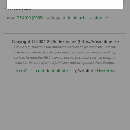
caracteristic al calului; nechezătură, nechez, nechezare.
–
V.
necheza.
sursa:
DEX '09 (2009)
adăugată de
blaurb.
acțiuni
Copyright © 2004-2026 dexonline (https://dexonline.ro)
Preluarea, stocarea sau utilizarea datelor de pe acest site, inclusiv
prin orice metode de extragere automată (web scraping, crawling),
sunt strict interzise fără acordul nostru prealabil scris, cu excepția
seturilor de date oferite oficial spre utilizare publică (vezi licența).
licență
confidențialitate
găzduit de
Hosterion