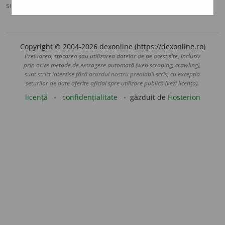
sursa:
DOOM 3 (2021)
adăugată de
gall
acțiuni
Copyright © 2004-2026 dexonline (https://dexonline.ro)
Preluarea, stocarea sau utilizarea datelor de pe acest site, inclusiv
prin orice metode de extragere automată (web scraping, crawling),
sunt strict interzise fără acordul nostru prealabil scris, cu excepția
seturilor de date oferite oficial spre utilizare publică (vezi licența).
licență
confidențialitate
găzduit de
Hosterion