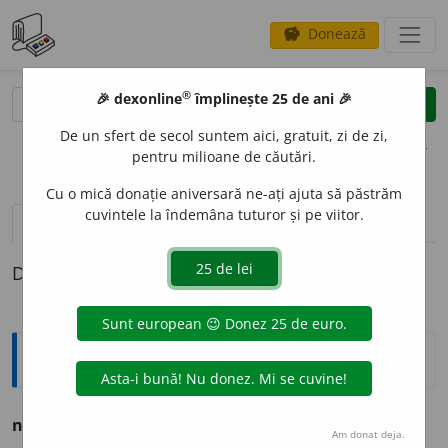
Donează
savings
®
®
🎉 dexonline
împlinește 25 de ani 🎉
caută
clear
search
De un sfert de secol suntem aici, gratuit, zi de zi,
opțiuni
pentru milioane de căutări.
Cu o mică donație aniversară ne-ați ajuta să păstrăm
cuvintele la îndemâna tuturor și pe viitor.
pronunție
(50)
volume_up
definiții (1)
Definiția cu ID-ul 1288562:
Ortografice DOOM
2
neces
a
r
s.
n.
,
pl.
neces
a
ruri
Am donat deja.