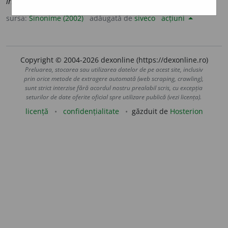
incalculabil, nelimitat.
sursa:
Sinonime (2002)
adăugată de
siveco
acțiuni
Copyright © 2004-2026 dexonline (https://dexonline.ro)
Preluarea, stocarea sau utilizarea datelor de pe acest site, inclusiv
prin orice metode de extragere automată (web scraping, crawling),
sunt strict interzise fără acordul nostru prealabil scris, cu excepția
seturilor de date oferite oficial spre utilizare publică (vezi licența).
licență
confidențialitate
găzduit de
Hosterion