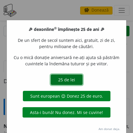
Donează
savings
®
®
🎉 dexonline
împlinește 25 de ani 🎉
caută
clear
search
De un sfert de secol suntem aici, gratuit, zi de zi,
opțiuni
pentru milioane de căutări.
Cu o mică donație aniversară ne-ați ajuta să păstrăm
cuvintele la îndemâna tuturor și pe viitor.
definiții (1)
Definiția cu ID-ul 195905:
Sinonime
NECALCUL
A
BIL
adj. v.
colosal, considerabil, enorm, imens,
Am donat deja.