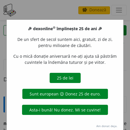
Donează
savings
®
®
🎉 dexonline
împlinește 25 de ani 🎉
caută
clear
search
De un sfert de secol suntem aici, gratuit, zi de zi,
opțiuni
pentru milioane de căutări.
Cu o mică donație aniversară ne-ați ajuta să păstrăm
cuvintele la îndemâna tuturor și pe viitor.
pronunție
(50)
volume_up
definiții (1)
Definiția cu ID-ul 551200:
Enciclopedice
neb
u
n, -ă,
nebuni, -e
adj.
,
s. m.
și
f.
1.
(Om) care nu este
Am donat deja.