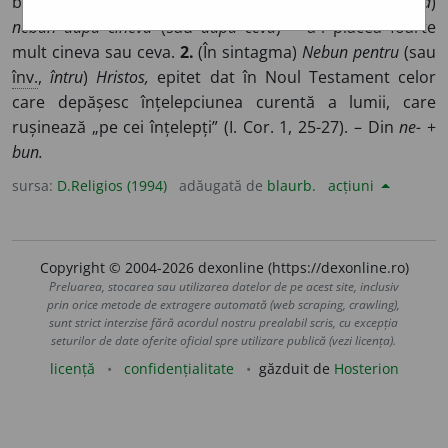
bun, care nu este sănătos. ◊
Expr.
A fi
(sau
a umbla
)
nebun după cineva
(sau
după ceva
) = a-i plăcea foarte
mult cineva sau ceva.
2.
(În sintagma)
Nebun pentru
(sau
înv.
,
întru
)
Hristos,
epitet dat în Noul Testament celor
care depășesc înțelepciunea curentă a lumii, care
rușinează „pe cei înțelepți” (I. Cor. 1, 25-27). – Din
ne-
+
bun.
sursa:
D.Religios (1994)
adăugată de
blaurb.
acțiuni
Copyright © 2004-2026 dexonline (https://dexonline.ro)
Preluarea, stocarea sau utilizarea datelor de pe acest site, inclusiv
prin orice metode de extragere automată (web scraping, crawling),
sunt strict interzise fără acordul nostru prealabil scris, cu excepția
seturilor de date oferite oficial spre utilizare publică (vezi licența).
licență
confidențialitate
găzduit de
Hosterion