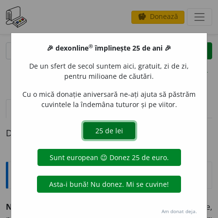
Donează
savings
®
®
🎉 dexonline
împlinește 25 de ani 🎉
caută
clear
search
De un sfert de secol suntem aici, gratuit, zi de zi,
opțiuni
pentru milioane de căutări.
Cu o mică donație aniversară ne-ați ajuta să păstrăm
cuvintele la îndemâna tuturor și pe viitor.
pronunție
(2)
volume_up
definiții (1)
Definiția cu ID-ul 49107:
Explicative DEX
NEAJ
U
NS,
neajunsuri,
s. n.
1.
Greutate, dificultate,
Am donat deja.