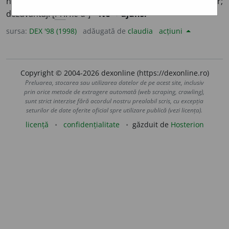
neplăcere, necaz.
2.
Lipsă, scădere; defect, cusur;
dezavantaj. [
Pr.
:
ne-a-
] –
Ne-
+
ajuns.
sursa:
DEX '98 (1998)
adăugată de
claudia
acțiuni
Copyright © 2004-2026 dexonline (https://dexonline.ro)
Preluarea, stocarea sau utilizarea datelor de pe acest site, inclusiv
prin orice metode de extragere automată (web scraping, crawling),
sunt strict interzise fără acordul nostru prealabil scris, cu excepția
seturilor de date oferite oficial spre utilizare publică (vezi licența).
licență
confidențialitate
găzduit de
Hosterion