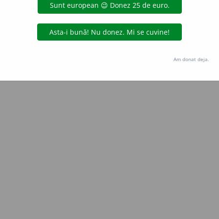
Copyright © 2004-2026 dexonline (https://dexonline.ro)
area datelor de pe acest site, inclusiv prin orice metode de extragere automată (web s
dul nostru prealabil scris, cu excepția seturilor de date oferite oficial spre utilizare pub
Am donat deja.
licență
confidențialitate
găzduit de
Hosterion