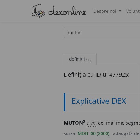
Despre noi
Volunt
®
definiții (1)
Definiția cu ID-ul 477925:
Explicative DEX
2
MUT
O
N
s. m.
cel mai mic segmen
sursa:
MDN '00 (2000)
adăugată d