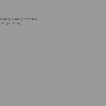
craping, crawling), sunt strict
lică (vezi licența).