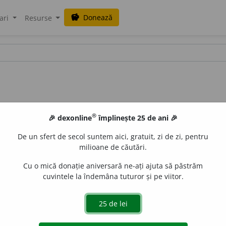
Donează
savings
ari
Resurse
®
🎉 dexonline
împlinește 25 de ani 🎉
De un sfert de secol suntem aici, gratuit, zi de zi, pentru
milioane de căutări.
Cu o mică donație aniversară ne-ați ajuta să păstrăm
cuvintele la îndemâna tuturor și pe viitor.
t de material generic care poate suferi o mutație (3). (< mu
e
raduborza
acțiuni