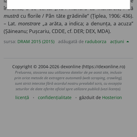
la întrecere (Papahagi, 1925; D. Pop, 1970). 3. A se
înfrunta, a se certa: „Nu-i mândră ca mândrele, / Să
mustră
cu florile / Pân tăte grădinile” (Țiplea, 1906: 436).
– Lat.
monstrare
„a arăta, a indica; a denunța, a acuza”
(Șăineanu; Pușcariu, CDDE, cf. DER; DEX, MDA).
sursa:
DRAM 2015 (2015)
adăugată de
raduborza
acțiuni
Copyright © 2004-2026 dexonline (https://dexonline.ro)
Preluarea, stocarea sau utilizarea datelor de pe acest site, inclusiv
prin orice metode de extragere automată (web scraping, crawling),
sunt strict interzise fără acordul nostru prealabil scris, cu excepția
seturilor de date oferite oficial spre utilizare publică (vezi licența).
licență
confidențialitate
găzduit de
Hosterion