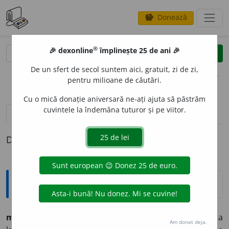
Donează
savings
®
®
🎉 dexonline
împlinește 25 de ani 🎉
caută
clear
search
De un sfert de secol suntem aici, gratuit, zi de zi,
opțiuni
pentru milioane de căutări.
Cu o mică donație aniversară ne-ați ajuta să păstrăm
cuvintele la îndemâna tuturor și pe viitor.
pronunție
(1)
volume_up
definiții (1)
Definiția cu ID-ul 951717:
Arhaisme și regionalisme
mustr
a
,
vb. tranz., refl. – 1. A certa, a dojeni. 2. A se lua
Am donat deja.