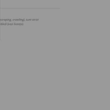
craping, crawling), sunt strict
lică (vezi licența).