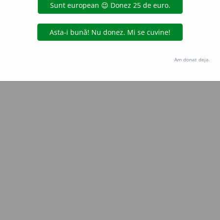
Copyright © 2004-2026 dexonline (https://dexonline.ro)
area datelor de pe acest site, inclusiv prin orice metode de extragere automată (web s
dul nostru prealabil scris, cu excepția seturilor de date oferite oficial spre utilizare pub
Am donat deja.
licență
confidențialitate
găzduit de
Hosterion