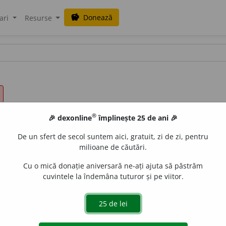
Donează
savings
ari
Resurse
®
🎉 dexonline
împlinește 25 de ani 🎉
De un sfert de secol suntem aici, gratuit, zi de zi, pentru
milioane de căutări.
Cu o mică donație aniversară ne-ați ajuta să păstrăm
cuvintele la îndemâna tuturor și pe viitor.
e
raduborza
acțiuni