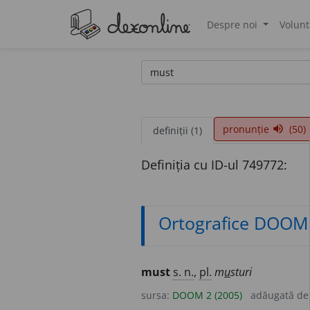
Despre noi
Volunt
®
pronunție
(50)
volume_up
definiții (1)
Definiția cu ID-ul 749772:
Ortografice DOOM
must
s. n.
,
pl.
m
u
sturi
sursa:
DOOM 2 (2005)
adăugată d