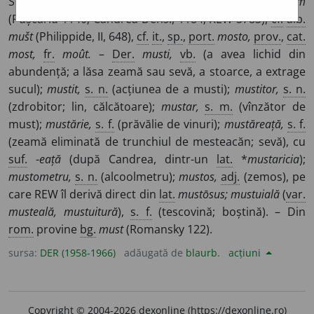
Suc, zeamă. –
Mr.
mustu,
megl.
most.
Lat.
mustum
(Pușcariu 1140; Candrea-Dens., 1184; REW 5783),
cf.
alb.
mušt
(Philippide, II, 648),
cf.
it.
,
sp.
,
port.
mosto,
prov.
,
cat.
most,
fr.
moût.
–
Der.
musti,
vb.
(a avea lichid din
abundență; a lăsa zeamă sau sevă, a stoarce, a extrage
sucul);
mustit,
s. n.
(acțiunea de a musti);
mustitor,
s. n.
(zdrobitor; lin, călcătoare);
mustar,
s. m.
(vînzător de
must);
mustărie,
s. f.
(prăvălie de vinuri);
mustăreață,
s. f.
(zeamă eliminată de trunchiul de mesteacăn; sevă), cu
suf.
-
eață
(după Candrea, dintr-un
lat.
*
mustaricia
);
mustometru,
s. n.
(alcoolmetru);
mustos,
adj.
(zemos), pe
care REW îl derivă direct din
lat.
mustōsus; mustuială
(
var.
musteală, mustuitură
),
s. f.
(tescovină; boștină). – Din
rom.
provine
bg.
must
(Romansky 122).
sursa:
DER (1958-1966)
adăugată de
blaurb.
acțiuni
Copyright © 2004-2026 dexonline (https://dexonline.ro)