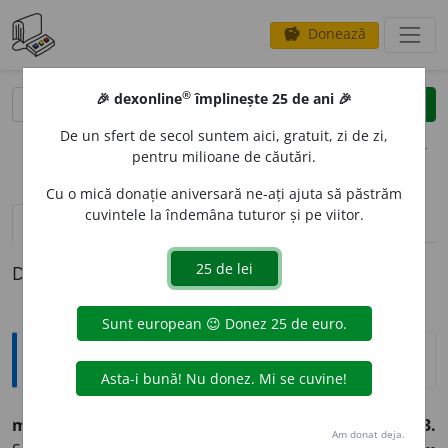
Donează
savings
®
®
🎉 dexonline
împlinește 25 de ani 🎉
caută
clear
search
De un sfert de secol suntem aici, gratuit, zi de zi,
opțiuni
pentru milioane de căutări.
Cu o mică donație aniversară ne-ați ajuta să păstrăm
cuvintele la îndemâna tuturor și pe viitor.
pronunție
(50)
volume_up
definiții (1)
Definiția cu ID-ul 503528:
Etimologice
must (m
u
sturi),
s. n.
–
1.
Suc de struguri. –
2.
Cidru. –
3.
Am donat deja.