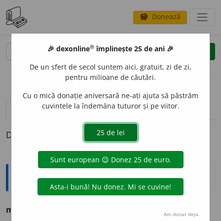
Donează
savings
®
®
🎉 dexonline
împlinește 25 de ani 🎉
caută
clear
search
De un sfert de secol suntem aici, gratuit, zi de zi,
opțiuni
pentru milioane de căutări.
Cu o mică donație aniversară ne-ați ajuta să păstrăm
cuvintele la îndemâna tuturor și pe viitor.
definiții (1)
Definiția cu ID-ul 263625:
Ortografice DOOM
m
u
sca h
o
iturilor
s. f. art. + s. n.
Am donat deja.