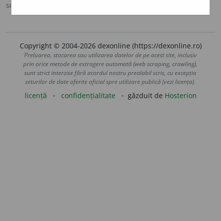
sursa:
Ortografic (2002)
adăugată de
siveco
acțiuni
Copyright © 2004-2026 dexonline (https://dexonline.ro)
Preluarea, stocarea sau utilizarea datelor de pe acest site, inclusiv
prin orice metode de extragere automată (web scraping, crawling),
sunt strict interzise fără acordul nostru prealabil scris, cu excepția
seturilor de date oferite oficial spre utilizare publică (vezi licența).
licență
confidențialitate
găzduit de
Hosterion