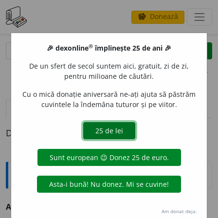
Donează
savings
®
®
🎉 dexonline
împlinește 25 de ani 🎉
caută
clear
search
De un sfert de secol suntem aici, gratuit, zi de zi,
opțiuni
pentru milioane de căutări.
Cu o mică donație aniversară ne-ați ajuta să păstrăm
cuvintele la îndemâna tuturor și pe viitor.
pronunție
(50)
volume_up
definiții (1)
Definiția cu ID-ul 68995:
Antonime
A muri
≠ a (se) naște, a învia, a răsări, a trăi, a viețui
Am donat deja.