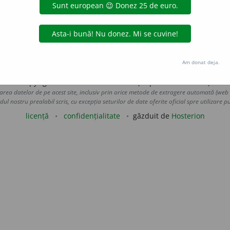
 pătimi. ♦
Tranz.
(Despre sentimente, gânduri etc.) A provoca
suma. ◊
Expr.
(
Refl.
)
A se munci cu gândul
= a se frământa. – Di
ana_zecheru
acțiuni
Am donat deja.
Copyright © 2004-2026 dexonline (https://dexonline.ro)
area datelor de pe acest site, inclusiv prin orice metode de extragere automată (web s
dul nostru prealabil scris, cu excepția seturilor de date oferite oficial spre utilizare pub
licență
confidențialitate
găzduit de
Hosterion