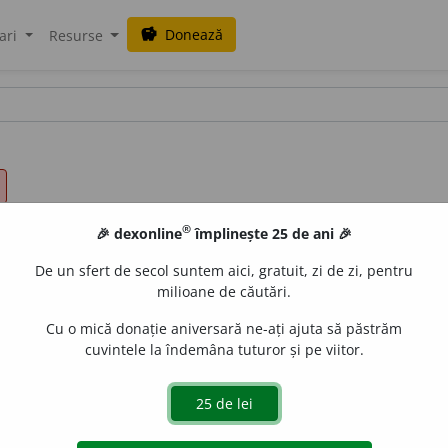
Donează
savings
ari
Resurse
®
🎉 dexonline
împlinește 25 de ani 🎉
De un sfert de secol suntem aici, gratuit, zi de zi, pentru
milioane de căutări.
Cu o mică donație aniversară ne-ați ajuta să păstrăm
cuvintele la îndemâna tuturor și pe viitor.
nz.
A desfășura o activitate, a depune un efort fizic sau int
. ♦
Tranz.
A efectua munci agricole, a lucra pământul, câmp
v.
și
pop.
) A supune la cazne, a tortura.
4.
Refl.
și
intranz.