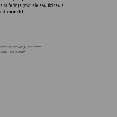
 suferințe (morale sau fizice), a
n
sl.
monciti.
craping, crawling), sunt strict
lică (vezi licența).