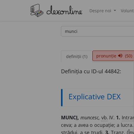
Despre noi
Volunt
®
pronunție
(50)
volume_up
definiții (1)
Definiția cu ID-ul 44842:
Explicative DEX
MUNC
I
,
muncesc,
vb.
IV.
1.
Intra
ceva; a avea o ocupație; a lucra
strădui, a se trudi.
3.
Tranz.
(
În