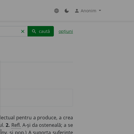
Anonim
language
dark_mode
person
caută
opțiuni
clear
search
electual pentru a produce, a crea
ul.
2.
Refl.
A-și da osteneală; a se
(
Înv.
și
pop.
) A suporta suferințe