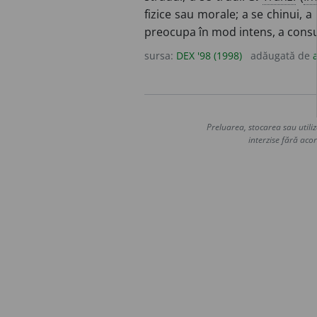
fizice sau morale; a se chinui, a
preocupa în mod intens, a con
sursa:
DEX '98 (1998)
adăugată de
Preluarea, stocarea sau utiliz
interzise fără acor