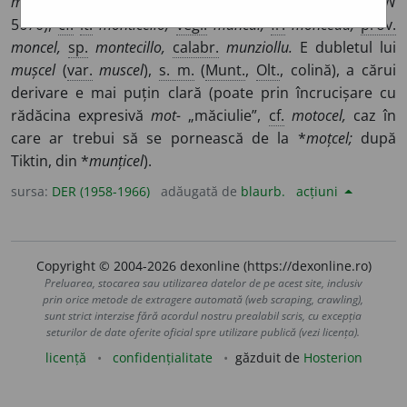
monticellus
(Pușcariu 1126; Candrea-Dens., 1170; REW
5670),
cf.
it.
monticello,
vegl.
munčal,
fr.
monceau,
prov.
moncel,
sp.
montecillo,
calabr.
munziollu.
E dubletul lui
mușcel
(
var.
muscel
),
s. m.
(
Munt.
,
Olt.
, colină), a cărui
derivare e mai puțin clară (poate prin încrucișare cu
rădăcina expresivă
mot-
„măciulie”,
cf.
motocel,
caz în
care ar trebui să se pornească de la *
moțcel;
după
Tiktin, din *
munțicel
).
sursa:
DER (1958-1966)
adăugată de
blaurb.
acțiuni
Copyright © 2004-2026 dexonline (https://dexonline.ro)
Preluarea, stocarea sau utilizarea datelor de pe acest site, inclusiv
prin orice metode de extragere automată (web scraping, crawling),
sunt strict interzise fără acordul nostru prealabil scris, cu excepția
seturilor de date oferite oficial spre utilizare publică (vezi licența).
licență
confidențialitate
găzduit de
Hosterion