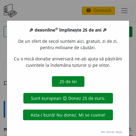
Donează
savings
®
®
🎉 dexonline
împlinește 25 de ani 🎉
caută
clear
search
De un sfert de secol suntem aici, gratuit, zi de zi,
opțiuni
pentru milioane de căutări.
Cu o mică donație aniversară ne-ați ajuta să păstrăm
cuvintele la îndemâna tuturor și pe viitor.
pronunție
(1)
volume_up
definiții (1)
Definiția cu ID-ul 503445:
Etimologice
munc
e
l (-
e
i),
s. m.
– Colină, înălțime, mușuroi.
Lat.
Am donat deja.