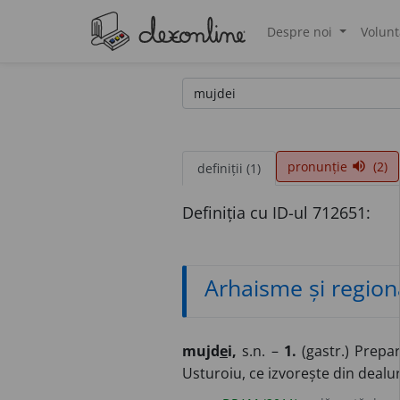
Despre noi
Volunt
®
pronunție
(2)
volume_up
definiții (1)
Definiția cu ID-ul 712651:
Arhaisme și region
mujd
e
i,
s.n. –
1.
(gastr.) Prepar
Usturoiu, ce izvorește din dealu