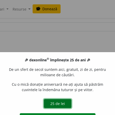
Donează
savings
ari
Resurse
®
🎉 dexonline
împlinește 25 de ani 🎉
De un sfert de secol suntem aici, gratuit, zi de zi, pentru
milioane de căutări.
alisme
Cu o mică donație aniversară ne-ați ajuta să păstrăm
cuvintele la îndemâna tuturor și pe viitor.
at alimentar din usturoi pisat, apă și sare.
2.
(top.) Mujd
rile din nordul Băii Mari. – Must+de+ai; Cuv. rom. preluat în