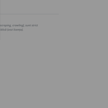
craping, crawling), sunt strict
lică (vezi licența).