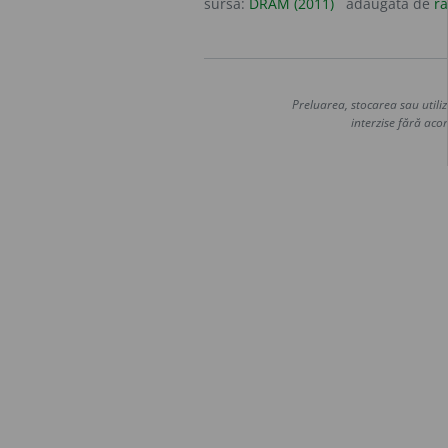
sursa:
DRAM (2011)
adăugată de
r
Preluarea, stocarea sau utiliz
interzise fără acor