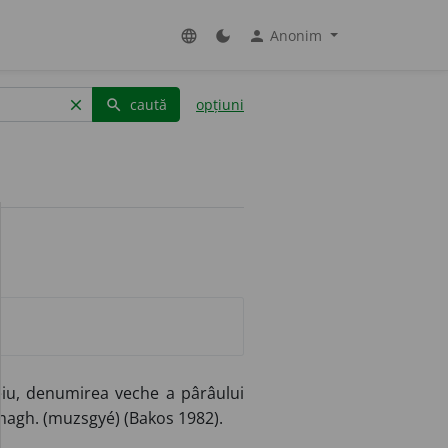
Anonim
language
dark_mode
person
caută
opțiuni
clear
search
eiu, denumirea veche a pârâului
 magh. (muzsgyé) (Bakos 1982).