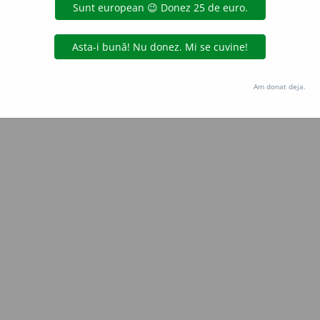
aduborza
acțiuni
Copyright © 2004-2026 dexonline (https://dexonline.ro)
area datelor de pe acest site, inclusiv prin orice metode de extragere automată (web s
Am donat deja.
dul nostru prealabil scris, cu excepția seturilor de date oferite oficial spre utilizare pub
licență
confidențialitate
găzduit de
Hosterion