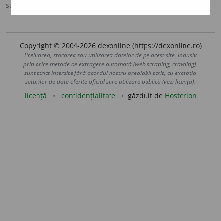
sursa:
DOOM 2 (2005)
adăugată de
raduborza
acțiuni
Copyright © 2004-2026 dexonline (https://dexonline.ro)
Preluarea, stocarea sau utilizarea datelor de pe acest site, inclusiv
prin orice metode de extragere automată (web scraping, crawling),
sunt strict interzise fără acordul nostru prealabil scris, cu excepția
seturilor de date oferite oficial spre utilizare publică (vezi licența).
licență
confidențialitate
găzduit de
Hosterion