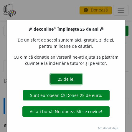
Donează
savings
®
®
🎉 dexonline
împlinește 25 de ani 🎉
caută
clear
search
De un sfert de secol suntem aici, gratuit, zi de zi,
opțiuni
pentru milioane de căutări.
Cu o mică donație aniversară ne-ați ajuta să păstrăm
cuvintele la îndemâna tuturor și pe viitor.
pronunție
(1)
volume_up
definiții (1)
Definiția cu ID-ul 749428:
Ortografice DOOM
motricit
a
te
(mo-tri-)
s. f.
,
g.-d.
art.
motricit
ă
ții
Am donat deja.