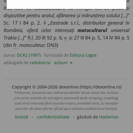
lucrări pe suprafețe mici ◊
„[...] anul acesta vor fi fabricate
încă 300 de
motocultoare
cu întregul set de piese și
dispozitive pentru aratul, afânarea și mărunțirea solului [...]”
Sc.
17 I 84 p. 2. ◊
„Eastrade s.r.l., distribuitor general în
România, oferă celor interesați
motocultorul
universal
Trakia [...]”
R.l.
20 III 92 p. 6;
v.
și 27 III 84 p. 5, 14 IV 84 p. 5
(din
fr.
motoculteur;
DN3
)
sursa:
DCR2 (1997)
furnizată de
Editura Logos
adăugată de
raduborza
acțiuni
Copyright © 2004-2026 dexonline (https://dexonline.ro)
Preluarea, stocarea sau utilizarea datelor de pe acest site, inclusiv
prin orice metode de extragere automată (web scraping, crawling),
sunt strict interzise fără acordul nostru prealabil scris, cu excepția
seturilor de date oferite oficial spre utilizare publică (vezi licența).
licență
confidențialitate
găzduit de
Hosterion