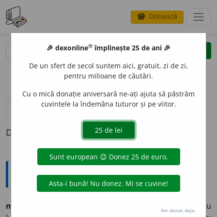
Donează
savings
®
®
🎉 dexonline
împlinește 25 de ani 🎉
caută
clear
search
De un sfert de secol suntem aici, gratuit, zi de zi,
opțiuni
pentru milioane de căutări.
Cu o mică donație aniversară ne-ați ajuta să păstrăm
cuvintele la îndemâna tuturor și pe viitor.
definiții (1)
Definiția cu ID-ul 558228:
Explicative DEX
motocult
o
r
s.
n.
(
tehn.
) Mașină agricolă ușoară pentru
Am donat deja.