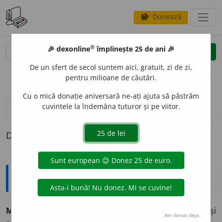
Donează
savings
®
®
🎉 dexonline
împlinește 25 de ani 🎉
caută
clear
search
De un sfert de secol suntem aici, gratuit, zi de zi,
opțiuni
pentru milioane de căutări.
Cu o mică donație aniversară ne-ați ajuta să păstrăm
cuvintele la îndemâna tuturor și pe viitor.
pronunție
(50)
volume_up
definiții (1)
Definiția cu ID-ul 921170:
Explicative DEX
MOTIV
A
RE,
motivări,
s. f.
Acțiunea de
a motiva
și
Am donat deja.