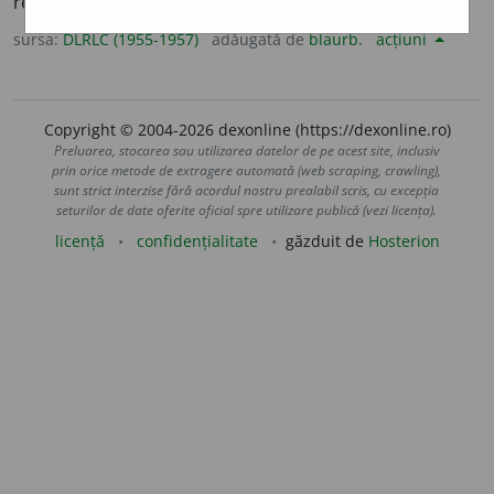
rezultatul ei; justificare, îndreptățire.
sursa:
DLRLC (1955-1957)
adăugată de
blaurb.
acțiuni
Copyright © 2004-2026 dexonline (https://dexonline.ro)
Preluarea, stocarea sau utilizarea datelor de pe acest site, inclusiv
prin orice metode de extragere automată (web scraping, crawling),
sunt strict interzise fără acordul nostru prealabil scris, cu excepția
seturilor de date oferite oficial spre utilizare publică (vezi licența).
licență
confidențialitate
găzduit de
Hosterion