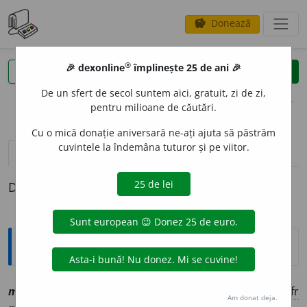
Donează
savings
®
®
🎉 dexonline
împlinește 25 de ani 🎉
caută
clear
search
De un sfert de secol suntem aici, gratuit, zi de zi,
opțiuni
pentru milioane de căutări.
Cu o mică donație aniversară ne-ați ajuta să păstrăm
cuvintele la îndemâna tuturor și pe viitor.
pronunție
(7)
volume_up
definiții (1)
Definiția cu ID-ul 1152094:
Explicative DEX
mosch
e
e
sf
[
At:
ALECSANDRI,
ap.
DLR /
Pl
:
~ch
e
i, ~
/
E:
fr
Am donat deja.