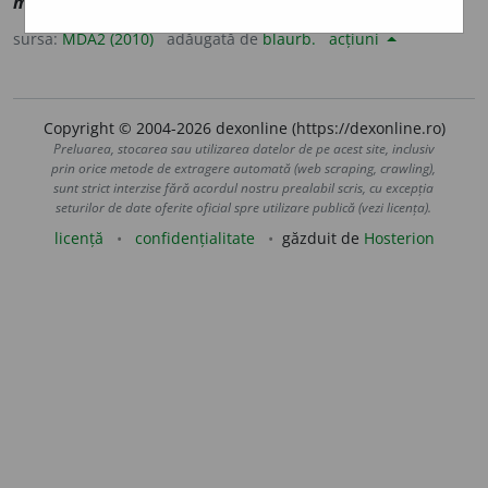
mosquée
] Templu musulman
Vz
geamie.
sursa:
MDA2 (2010)
adăugată de
blaurb.
acțiuni
Copyright © 2004-2026 dexonline (https://dexonline.ro)
Preluarea, stocarea sau utilizarea datelor de pe acest site, inclusiv
prin orice metode de extragere automată (web scraping, crawling),
sunt strict interzise fără acordul nostru prealabil scris, cu excepția
seturilor de date oferite oficial spre utilizare publică (vezi licența).
licență
confidențialitate
găzduit de
Hosterion