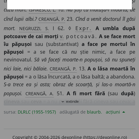
trăiește; decedat, defunct, răposat.
O palmă îi trase... și
ISPIRESCU, L.
căzu mort.
10.
Nu știți că mătușa-i moartă, de
CREANGĂ, P.
cînd lupii albi.?
23.
Cînd a venit doctorul îl găsi
NEGRUZZI, S.
mort.
I 62. ◊
Expr.
A umbla după
potcoave de cai morți
v.
potcoavă.
A se face mort
îu păpușoi
sau (substantivat)
a face pe mortul în
păpușoi
= a se face că
nu
știe nimic, a face pe
nevinovatul.
Să vă faceți moarte-n popușoi, să nu spuneți
CREANGĂ, P.
nici laie, nici bălaie.
13.
A o lăsa moartă în
păpușoi
= a o lăsa încurcată, a o lăsa baltă; a abandona.
S-a trece ea și asta; obraz de scoarță, și las-o moartă-n
CREANGĂ, A.
popușoi.
51.
A fi mort fără
(sau
după
)
cineva
sau
ceva
= a nu putea trăi fără cineva sau ceva; a
extinde
expand_more
fi doritor sau ahtiat de (sau după) ceva, a ține mult la
sursa:
DLRLC (1955-1957)
adăugată de
blaurb.
acțiuni
CAMIL
cineva sau la ceva.
E mort după căimăcămie.
PETRESCU, O.
II 452.
A fi mai mult mort
(
decît viu
)... = a fi
istovit, prăpădit (de oboseală, de boală, de frică etc.).
Copyright © 2004-2026 dexonline (https://dexonline.ro)