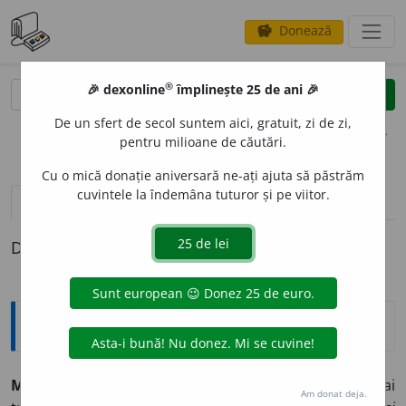
Donează
savings
®
®
🎉 dexonline
împlinește 25 de ani 🎉
caută
clear
search
De un sfert de secol suntem aici, gratuit, zi de zi,
opțiuni
pentru milioane de căutări.
Cu o mică donație aniversară ne-ați ajuta să păstrăm
cuvintele la îndemâna tuturor și pe viitor.
pronunție
(50)
volume_up
definiții (1)
Definiția cu ID-ul 920988:
Explicative DEX
MORT, MO
A
RTĂ,
morți, moarte,
adj.
1.
Care nu mai
Am donat deja.