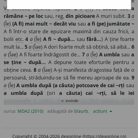
~uri
/
E:
ml
mortuus
]
1
a
(
D.
ființe) Care nu mai trăiește
Vz
decedat, defunct, răposat.
2
a
(
Îlv
)
A cădea
sau
a
rămâne ~ pe loc
sau,
reg
,
din picioare
A muri subit.
3
a
(
Îe
)
(A fi) mai mult ~ decât viu
sau
a fi (pe) jumătate ~
A fi într-o stare de epuizare maximă din cauza fricii, a
bolii
etc.
4
a
(
Îe
)
A fi ~ după...
sau
fără...
) A ține foarte
mult la...
5
a
(
Îae
) A dori foarte mult să obțină, să aibă...
6
a
(
Îae
) A fi foarte îndrăgostit de...
7
a
(
Îe
)
A umbla
sau
a
se ține ~ după...
A depune toate eforturile pentru a
obține ceva.
8
a
(
Îae
) A-și manifesta dragostea față de o
persoană, străduindu-se să fie mereu aproape de ea.
9
a
(
Îe
)
A umbla după (a căuta) potcoave de cai ~rți
sau
a umbla după
(ori
a căuta) cai ~rți, să le iei
potcoavele
A umbla după lucruri fără valoare, după
extinde
expand_more
himere.
10
sm
,
a
(
Îe
)
A se face ~
(sau
a face pe ~ul) în
sursa:
MDA2 (2010)
adăugată de
blaurb.
acțiuni
păpușoi
A se face că este neștiutor sau neimplicat în
legătură cu un lucru, cu o întâmplare
etc.
11
a
(
Îe
)
A o
lăsa moartă în păpușoi
(sau, rar,
în cânepă
) A lăsa o
Copyright © 2004-2026 dexonline (https://dexonline.ro)