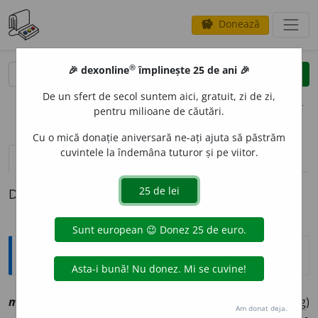
Donează
savings
®
®
🎉 dexonline
împlinește 25 de ani 🎉
caută
clear
search
De un sfert de secol suntem aici, gratuit, zi de zi,
opțiuni
pentru milioane de căutări.
Cu o mică donație aniversară ne-ați ajuta să păstrăm
cuvintele la îndemâna tuturor și pe viitor.
pronunție
(50)
volume_up
definiții (1)
Definiția cu ID-ul 1151909:
Explicative DEX
m
o
rt, mo
a
rtă
[
At:
COD. VOR. 98/3 /
Pl
:
~rți, mo
a
rte,
(
reg
)
Am donat deja.