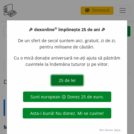
Donează
savings
®
®
🎉 dexonline
împlinește 25 de ani 🎉
caută
clear
search
De un sfert de secol suntem aici, gratuit, zi de zi,
opțiuni
pentru milioane de căutări.
Cu o mică donație aniversară ne-ați ajuta să păstrăm
cuvintele la îndemâna tuturor și pe viitor.
definiții (1)
Definiția cu ID-ul 194715:
Sinonime
MOR
A
LIC
adj. v.
moral, spiritual, sufletesc.
Am donat deja.