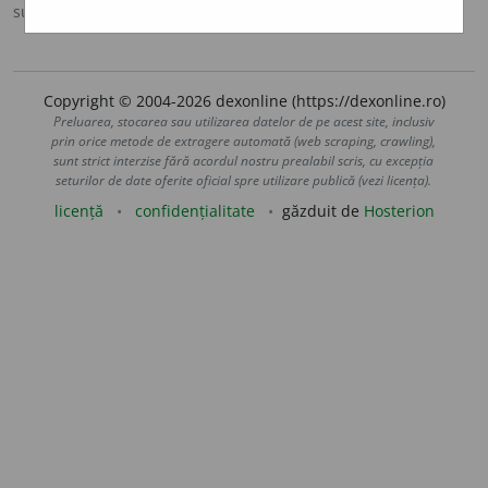
sursa:
Sinonime (2002)
adăugată de
siveco
acțiuni
Copyright © 2004-2026 dexonline (https://dexonline.ro)
Preluarea, stocarea sau utilizarea datelor de pe acest site, inclusiv
prin orice metode de extragere automată (web scraping, crawling),
sunt strict interzise fără acordul nostru prealabil scris, cu excepția
seturilor de date oferite oficial spre utilizare publică (vezi licența).
licență
confidențialitate
găzduit de
Hosterion