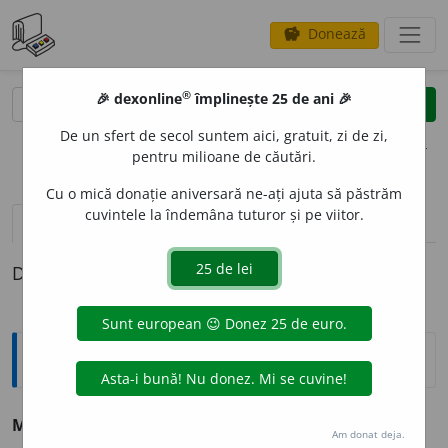
Donează
savings
®
®
🎉 dexonline
împlinește 25 de ani 🎉
caută
clear
search
De un sfert de secol suntem aici, gratuit, zi de zi,
opțiuni
pentru milioane de căutări.
Cu o mică donație aniversară ne-ați ajuta să păstrăm
cuvintele la îndemâna tuturor și pe viitor.
pronunție
(2)
volume_up
definiții (1)
Definiția cu ID-ul 194597:
Sinonime
MOM
I
vb.
1.
v.
înșela.
2.
v.
seduce.
Am donat deja.