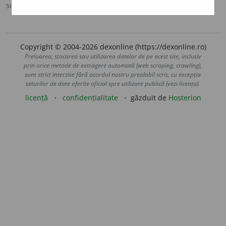
sursa:
Sinonime (2002)
adăugată de
siveco
acțiuni
Copyright © 2004-2026 dexonline (https://dexonline.ro)
Preluarea, stocarea sau utilizarea datelor de pe acest site, inclusiv
prin orice metode de extragere automată (web scraping, crawling),
sunt strict interzise fără acordul nostru prealabil scris, cu excepția
seturilor de date oferite oficial spre utilizare publică (vezi licența).
licență
confidențialitate
găzduit de
Hosterion