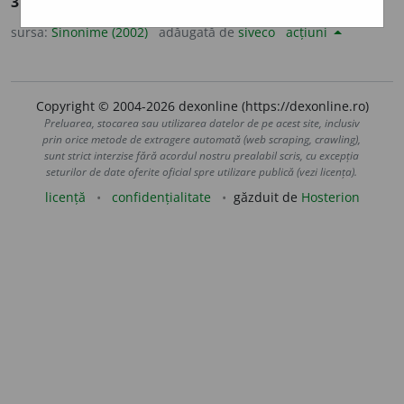
3.
adj. v.
instantaneu.
sursa:
Sinonime (2002)
adăugată de
siveco
acțiuni
Copyright © 2004-2026 dexonline (https://dexonline.ro)
Preluarea, stocarea sau utilizarea datelor de pe acest site, inclusiv
prin orice metode de extragere automată (web scraping, crawling),
sunt strict interzise fără acordul nostru prealabil scris, cu excepția
seturilor de date oferite oficial spre utilizare publică (vezi licența).
licență
confidențialitate
găzduit de
Hosterion