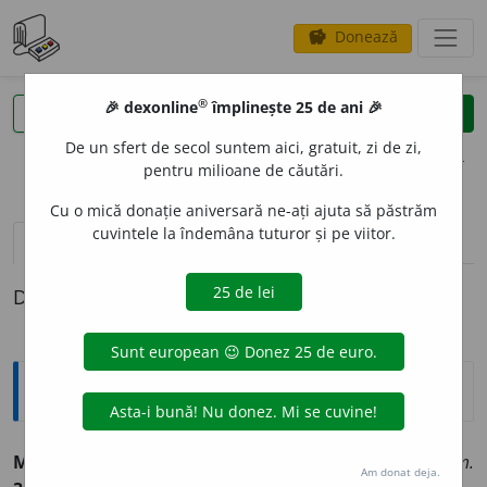
Donează
savings
®
®
🎉 dexonline
împlinește 25 de ani 🎉
caută
clear
search
De un sfert de secol suntem aici, gratuit, zi de zi,
opțiuni
pentru milioane de căutări.
Cu o mică donație aniversară ne-ați ajuta să păstrăm
cuvintele la îndemâna tuturor și pe viitor.
pronunție
(50)
volume_up
definiții (1)
Definiția cu ID-ul 194594:
Sinonime
MOMENT
A
N
adj., adv.
1.
adj. v.
temporar.
2.
adv. v.
acum.
Am donat deja.