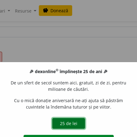
Donează
savings
ari
Resurse
®
🎉 dexonline
împlinește 25 de ani 🎉
De un sfert de secol suntem aici, gratuit, zi de zi, pentru
milioane de căutări.
Cu o mică donație aniversară ne-ați ajuta să păstrăm
cuvintele la îndemâna tuturor și pe viitor.
val scurt de timp, clipă, secundă; poziție în timpul unui fa
EMINESCU, O.
 Poate-ar învia în ochiu-i ochiul lumii cei antice.
I 