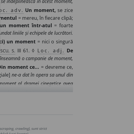
să se îndeplinească în acest moment,
oc. adv.
Un moment,
se zice
omentul
= mereu, în fiecare clipă;
-un moment într-atul
= foarte
at liniile și echipele de lucrători.
ici) un moment
= nici o singură
SCU, S.
III 61. ◊
Loc. adj.
De
nu înseamnă o campanie de moment,
Din moment ce...
= devreme ce,
giale]
ne-a dat în opera sa unul din
moment al dramei cinegetice avea
t
= deocamdată, pentru un timp
a, pentru un moment, isprăvile sale.
 ce se bucură de legiuiri înțelepte...
fizică egală cu produsul dintre o
 favorabilă, prilej bun.
Acum era
craping, crawling), sunt strict
 F.
lică (vezi licența).