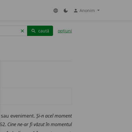
Anonim
language
dark_mode
person
caută
opțiuni
clear
search
pt sau eveniment.
Și-n acel moment
162.
Cine ne-ar fi văzut în momentul