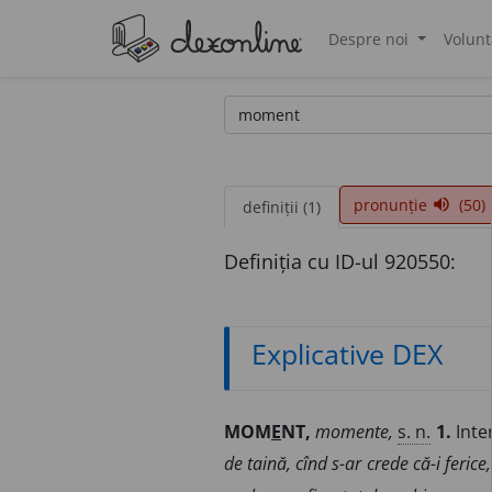
Despre noi
Volunt
®
pronunție
(50)
volume_up
definiții (1)
Definiția cu ID-ul 920550:
Explicative DEX
MOM
E
NT,
momente,
s. n.
1.
Inter
de taină, cînd s-ar crede că-i ferice,