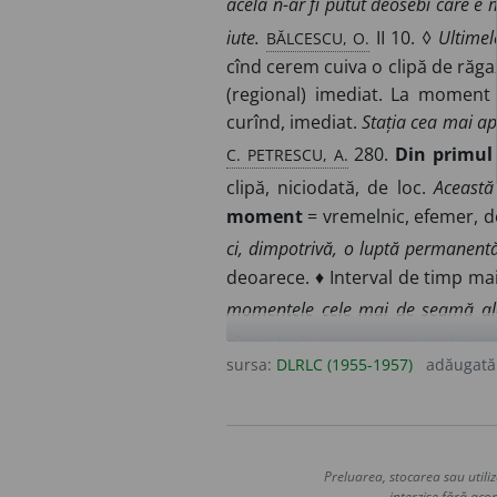
acela n-ar fi putut deosebi care e 
BĂLCESCU, O.
iute.
II 10. ◊
Ultime
cînd cerem cuiva o clipă de răga
(regional) imediat. La moment
curînd, imediat.
Stația cea mai ap
C. PETRESCU, A.
280.
Din primu
clipă, niciodată, de loc.
Această
moment
= vremelnic, efemer, d
ci, dimpotrivă, o luptă permanentă
deoarece. ♦ Interval de timp mai
momentele cele mai de seamă ale l
cînticul său consacrat și tradiționa
sursa:
DLRLC (1955-1957)
adăugată
foarte scurt.
Să arăt, în cîteva cu
ODOBESCU, S.
III 39.
În momentul
vine un moment al anului cînd deo
mărime dinamică (forță, masă, sa
Preluarea, stocarea sau utiliz
interzise fără acor