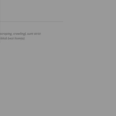
craping, crawling), sunt strict
lică (vezi licența).