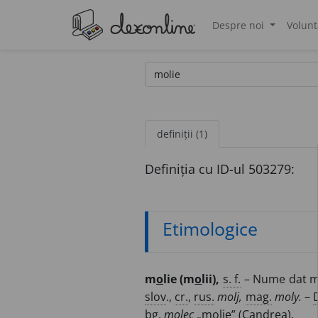
Despre noi
Volunt
®
definiții (1)
Definiția cu ID-ul 503279:
Etimologice
m
o
lie (m
o
lii),
s. f.
– Nume dat mai
slov
.,
cr.
,
rus.
molj,
mag.
moly.
–
bg.
molec
„molie” (Candrea).