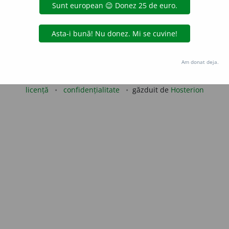
de
blaurb.
acțiuni
Copyright © 2004-2026 dexonline (https://dexonline.ro)
Am donat deja.
area datelor de pe acest site, inclusiv prin orice metode de extragere automată (web s
dul nostru prealabil scris, cu excepția seturilor de date oferite oficial spre utilizare pub
licență
confidențialitate
găzduit de
Hosterion