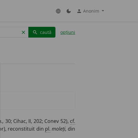
Anonim
language
dark_mode
person
caută
opțiuni
clear
search
.,
30; Cihac, II, 202; Conev 52),
cf.
or), reconstituit din
pl.
moleți,
din