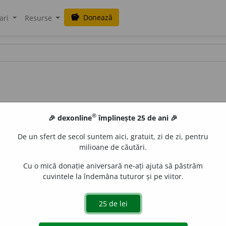
Donează
savings
ari
Resurse
®
🎉 dexonline
împlinește 25 de ani 🎉
De un sfert de secol suntem aici, gratuit, zi de zi, pentru
milioane de căutări.
Cu o mică donație aniversară ne-ați ajuta să păstrăm
cuvintele la îndemâna tuturor și pe viitor.
 multor specii de fluturi mici.
Sl.
molĭ
(Miklosich,
Slaw. Elem
Der.
molete,
s. m.
(vierme ce trăiește în făină, Tenebrio molit