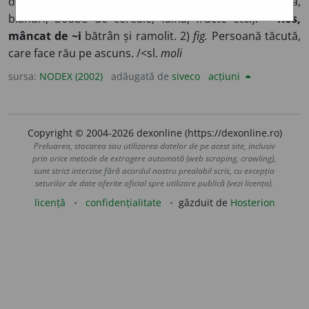
diferite produse animale sau vegetale (obiecte de lână,
blănuri, boabe de cereale, făină, fructe etc.).
* Ros,
mâncat de ~i
bătrân și ramolit. 2)
fig.
Persoană tăcută,
care face rău pe ascuns. /<sl.
moli
sursa:
NODEX (2002)
adăugată de
siveco
acțiuni
Copyright © 2004-2026 dexonline (https://dexonline.ro)
Preluarea, stocarea sau utilizarea datelor de pe acest site, inclusiv
prin orice metode de extragere automată (web scraping, crawling),
sunt strict interzise fără acordul nostru prealabil scris, cu excepția
seturilor de date oferite oficial spre utilizare publică (vezi licența).
licență
confidențialitate
găzduit de
Hosterion