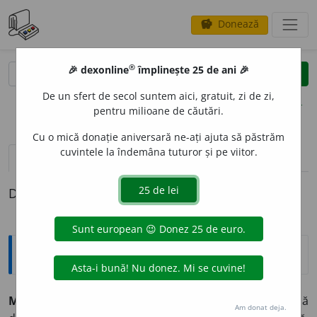
Donează
savings
®
®
🎉 dexonline
împlinește 25 de ani 🎉
caută
clear
search
De un sfert de secol suntem aici, gratuit, zi de zi,
opțiuni
pentru milioane de căutări.
Cu o mică donație aniversară ne-ați ajuta să păstrăm
cuvintele la îndemâna tuturor și pe viitor.
definiții (1)
Definiția cu ID-ul 343655:
Explicative DEX
M
O
LIE ~i
f.
1) Specie de fluturi mici, ale căror larve atacă
Am donat deja.