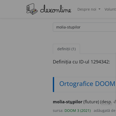
Despre noi
Volunt
®
definiții (1)
Definiția cu ID-ul 1294342:
Ortografice DOOM
molia-st
u
pilor
(fluture) (
desp.
-l
sursa:
DOOM 3 (2021)
adăugată d