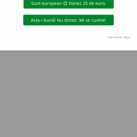
Copyright © 2004-2026 dexonline (https://dexonline.ro)
area datelor de pe acest site, inclusiv prin orice metode de extragere automată (web s
dul nostru prealabil scris, cu excepția seturilor de date oferite oficial spre utilizare pub
Am donat deja.
licență
confidențialitate
găzduit de
Hosterion