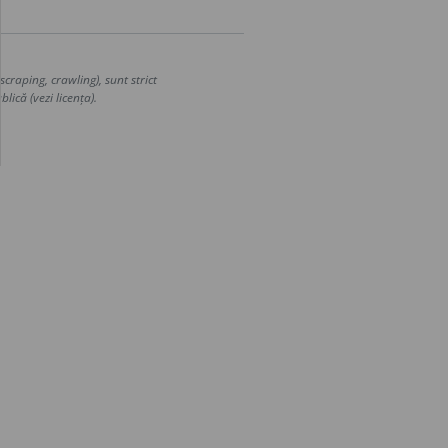
craping, crawling), sunt strict
lică (vezi licența).