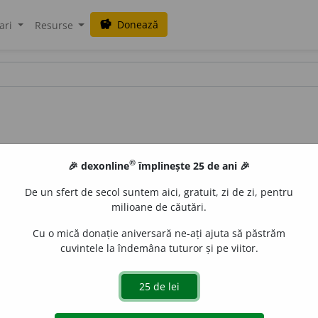
Donează
savings
ari
Resurse
®
🎉 dexonline
împlinește 25 de ani 🎉
De un sfert de secol suntem aici, gratuit, zi de zi, pentru
milioane de căutări.
Cu o mică donație aniversară ne-ați ajuta să păstrăm
cuvintele la îndemâna tuturor și pe viitor.
i-a-
)
s.
f.
art.
,
g.-d.
art.
moliei-st
u
pilor
(
desp.
-li-ei-
)
e
gall
acțiuni