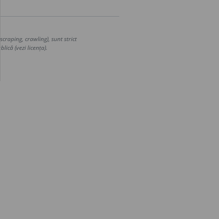
craping, crawling), sunt strict
lică (vezi licența).