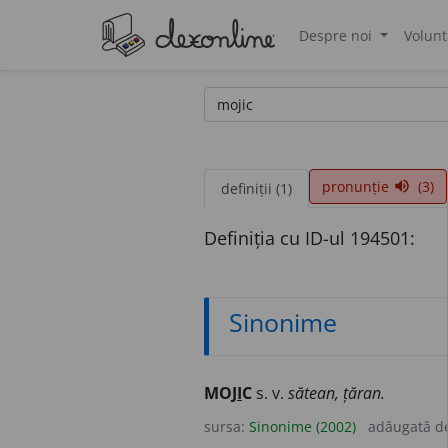
Despre noi
Volunt
®
pronunție
(3)
volume_up
definiții (1)
Definiția cu ID-ul 194501:
Sinonime
MOJ
I
C
s. v.
sătean, țăran.
sursa:
Sinonime (2002)
adăugată d