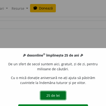
Donează
savings
ari
Resurse
®
🎉 dexonline
împlinește 25 de ani 🎉
De un sfert de secol suntem aici, gratuit, zi de zi, pentru
milioane de căutări.
Cu o mică donație aniversară ne-ați ajuta să păstrăm
cuvintele la îndemâna tuturor și pe viitor.
e
siveco
acțiuni