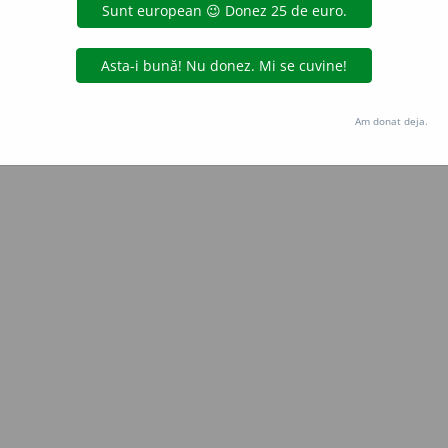
Copyright © 2004-2026 dexonline (https://dexonline.ro)
area datelor de pe acest site, inclusiv prin orice metode de extragere automată (web s
dul nostru prealabil scris, cu excepția seturilor de date oferite oficial spre utilizare pub
Am donat deja.
licență
confidențialitate
găzduit de
Hosterion