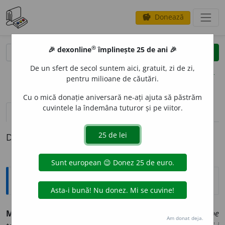
Donează
savings
®
®
🎉 dexonline
împlinește 25 de ani 🎉
caută
clear
search
De un sfert de secol suntem aici, gratuit, zi de zi,
opțiuni
pentru milioane de căutări.
Cu o mică donație aniversară ne-ați ajuta să păstrăm
cuvintele la îndemâna tuturor și pe viitor.
pronunție
(3)
volume_up
definiții (1)
Definiția cu ID-ul 1248616:
Arhaisme și regionalisme
MOJIC
s.m.
(Mold., ȚR) Țăran; om de rînd.
A:
Au omorît pe
Am donat deja.