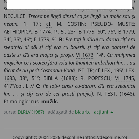
toți îți îl știa că iaste din mojici născut.
CANTEMIR, HR.
Și-i
sărăciră de rămasără cum le-u fostu postrigul, mojici.
NECULCE.
Trecea pe lîngă dînsul ca pe lîngă un mojic sau și
r
nebun.
1, 17
;
cf.
M. COSTIN: PSEUDO- MUSTE;
r
r
v
v
v
AETHIOPICA;
B 1774
, 1
, 5
, 23
;
B 1775
, 60
, 76
;
B 1779
,
r
v
v
r
34
, 35
, 46
;
E 1779
, 9
.
B:
Pre toți îi dărui cu daruri cîți era
sveatnici ai săi și cîți era cu boierii, și cîți era oameni de
r
oaste și cîți era mojici și proști.
VI 1673
, 14
.
Cu mulțimea
mojicilor ce-i scotea fără voia lor înaintea imbrihorului. . . au
r
făcut de au perit Costandin-Vodă,
IST. ȚR;
cf.
LEX.
, 195
;
LEX.
v
r
1683
, 38
, 51
; BIBLIA (1688); R. POPESCU;
VI 1745
,
v
417
/col. I. //
C:
Pe toți-i cinsti cu-daruri, cîți era sveatnicii
lui. . . și cîți era de cei proști (mojici).
N. TEST. (1648).
Etimologie:
rus.
mužik.
sursa:
DLRLV (1987)
adăugată de
blaurb.
acțiuni
Copyright © 2004-2026 dexonline (https://dexonline.ro)