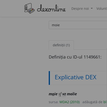
Despre noi
Volunt
®
definiții (1)
Definiția cu ID-ul 1149661:
Explicative DEX
m
o
ie
sf
vz
molie
sursa:
MDA2 (2010)
adăugată de
bl