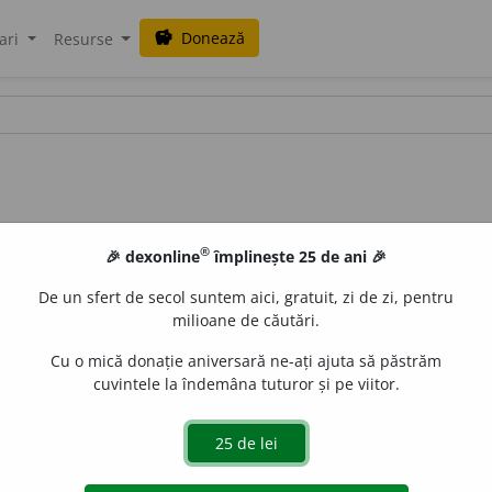
Donează
savings
ari
Resurse
®
🎉 dexonline
împlinește 25 de ani 🎉
De un sfert de secol suntem aici, gratuit, zi de zi, pentru
milioane de căutări.
Cu o mică donație aniversară ne-ați ajuta să păstrăm
cuvintele la îndemâna tuturor și pe viitor.
aurb.
acțiuni