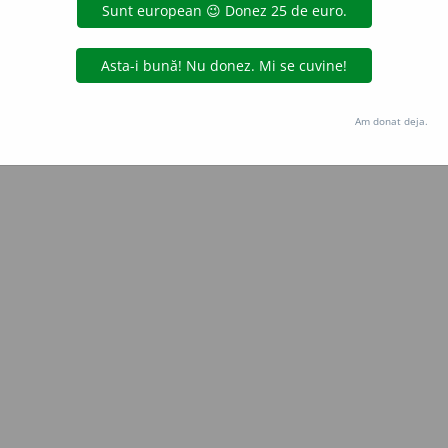
Copyright © 2004-2026 dexonline (https://dexonline.ro)
area datelor de pe acest site, inclusiv prin orice metode de extragere automată (web s
dul nostru prealabil scris, cu excepția seturilor de date oferite oficial spre utilizare pub
Am donat deja.
licență
confidențialitate
găzduit de
Hosterion