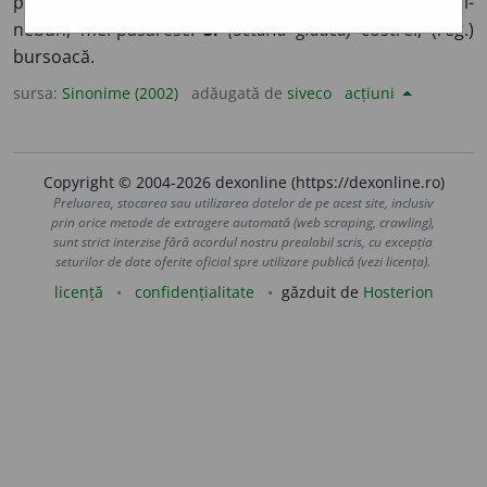
păsăresc, (reg.) bursoacă.
2.
(Setaria viridis)
(reg.) mei-
nebun, mei-păsăresc.
3.
(Setaria glauca)
costrei, (reg.)
bursoacă.
sursa:
Sinonime (2002)
adăugată de
siveco
acțiuni
Copyright © 2004-2026 dexonline (https://dexonline.ro)
Preluarea, stocarea sau utilizarea datelor de pe acest site, inclusiv
prin orice metode de extragere automată (web scraping, crawling),
sunt strict interzise fără acordul nostru prealabil scris, cu excepția
seturilor de date oferite oficial spre utilizare publică (vezi licența).
licență
confidențialitate
găzduit de
Hosterion