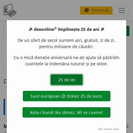
Donează
savings
®
®
🎉 dexonline
împlinește 25 de ani 🎉
caută
clear
search
De un sfert de secol suntem aici, gratuit, zi de zi,
opțiuni
pentru milioane de căutări.
Cu o mică donație aniversară ne-ați ajuta să păstrăm
cuvintele la îndemâna tuturor și pe viitor.
pronunție
(24)
volume_up
definiții (1)
Definiția cu ID-ul 194471:
Sinonime
MOH
O
R
s.
(BOT.)
1.
(Setaria verticillata)
dughie, mei-
Am donat deja.