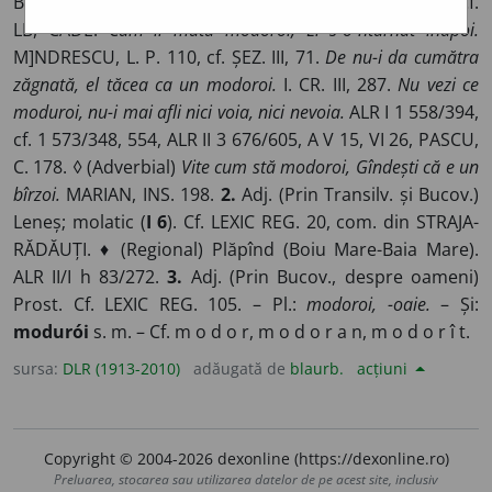
Bucov., Mold.) (Om) tăcut, morocănos, posac, ursuz. Cf.
LB, CADE.
Cum îi mutu modoroi, El s-o-nturnat înapoi.
M]NDRESCU, L. P. 110, cf. ȘEZ. III, 71.
De nu-i da cumătra
zăgnată, el tăcea ca un modoroi.
I. CR. III, 287.
Nu vezi ce
moduroi, nu-i mai afli nici voia, nici nevoia.
ALR I 1 558/394,
cf. 1 573/348, 554, ALR II 3 676/605, A V 15, VI 26, PASCU,
C. 178. ◊ (Adverbial)
Vite cum stă modoroi, Gîndești că e un
bîrzoi.
MARIAN, INS. 198.
2.
Adj. (Prin Transilv. și Bucov.)
Leneș; molatic (
I 6
). Cf. LEXIC REG. 20, com. din STRAJA-
RĂDĂUȚI. ♦ (Regional) Plăpînd (Boiu Mare-Baia Mare).
ALR II/I h 83/272.
3.
Adj. (Prin Bucov., despre oameni)
Prost. Cf. LEXIC REG. 105. – Pl.:
modoroi, -oaie.
– Și:
modurói
s. m. – Cf. m o d o r, m o d o r a n, m o d o r î t.
sursa:
DLR (1913-2010)
adăugată de
blaurb.
acțiuni
Copyright © 2004-2026 dexonline (https://dexonline.ro)
Preluarea, stocarea sau utilizarea datelor de pe acest site, inclusiv