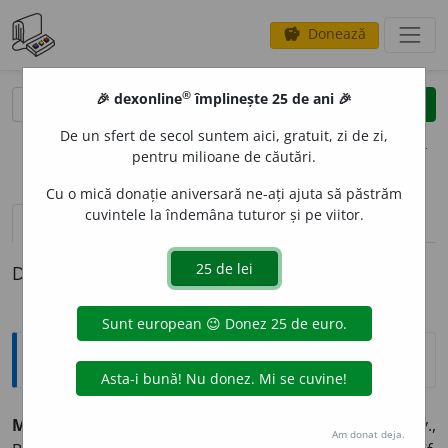
Donează
savings
®
®
🎉 dexonline
împlinește 25 de ani 🎉
caută
clear
search
De un sfert de secol suntem aici, gratuit, zi de zi,
opțiuni
pentru milioane de căutări.
Cu o mică donație aniversară ne-ați ajuta să păstrăm
cuvintele la îndemâna tuturor și pe viitor.
definiții (1)
Definiția cu ID-ul 1335196:
Tezaur
MODOR
O
I, -O
A
IE
s. m., adj. 1. S. m., adj. (Transilv.,
Am donat deja.