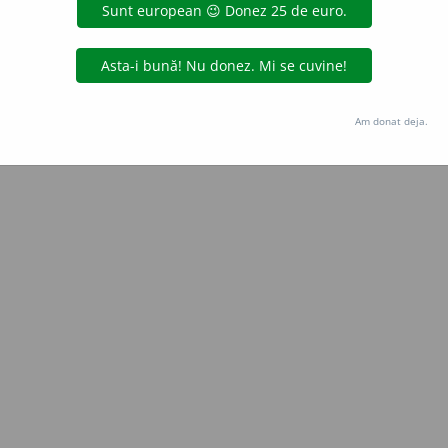
Copyright © 2004-2026 dexonline (https://dexonline.ro)
area datelor de pe acest site, inclusiv prin orice metode de extragere automată (web s
dul nostru prealabil scris, cu excepția seturilor de date oferite oficial spre utilizare pub
Am donat deja.
licență
confidențialitate
găzduit de
Hosterion