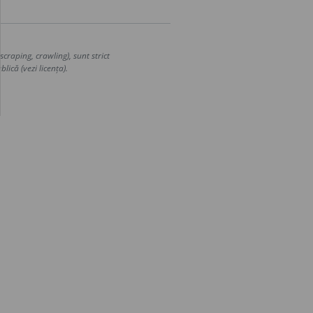
craping, crawling), sunt strict
lică (vezi licența).