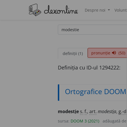
Despre noi
Volunt
®
pronunție
(50)
volume_up
definiții (1)
Definiția cu ID-ul 1294222:
Ortografice DOOM
modest
i
e
s.
f.
,
art.
modest
i
a
,
g.-d
sursa:
DOOM 3 (2021)
adăugată d