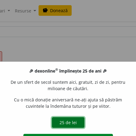
Donează
savings
ari
Resurse
®
🎉 dexonline
împlinește 25 de ani 🎉
De un sfert de secol suntem aici, gratuit, zi de zi, pentru
milioane de căutări.
Cu o mică donație aniversară ne-ați ajuta să păstrăm
cuvintele la îndemâna tuturor și pe viitor.
.
modest
i
i
,
art.
modest
i
ei
e
gall
acțiuni