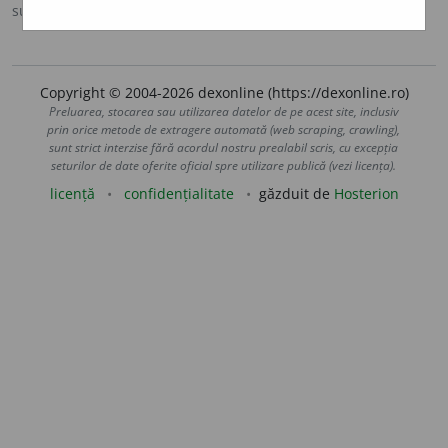
sursa:
DOOM 3 (2021)
adăugată de
gall
acțiuni
Copyright © 2004-2026 dexonline (https://dexonline.ro)
Preluarea, stocarea sau utilizarea datelor de pe acest site, inclusiv
prin orice metode de extragere automată (web scraping, crawling),
sunt strict interzise fără acordul nostru prealabil scris, cu excepția
seturilor de date oferite oficial spre utilizare publică (vezi licența).
licență
confidențialitate
găzduit de
Hosterion