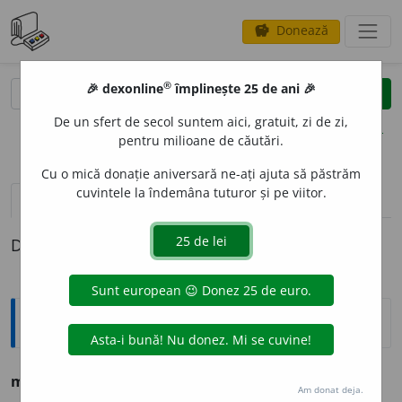
Donează
savings
®
®
🎉 dexonline
împlinește 25 de ani 🎉
caută
clear
search
De un sfert de secol suntem aici, gratuit, zi de zi,
opțiuni
pentru milioane de căutări.
Cu o mică donație aniversară ne-ați ajuta să păstrăm
cuvintele la îndemâna tuturor și pe viitor.
pronunție
(50)
volume_up
definiții (1)
Definiția cu ID-ul 1294221:
Ortografice DOOM
mod
e
st
adj.
m.
,
pl.
mod
e
ști
;
f.
mod
e
stă
,
pl.
mod
e
ste
Am donat deja.