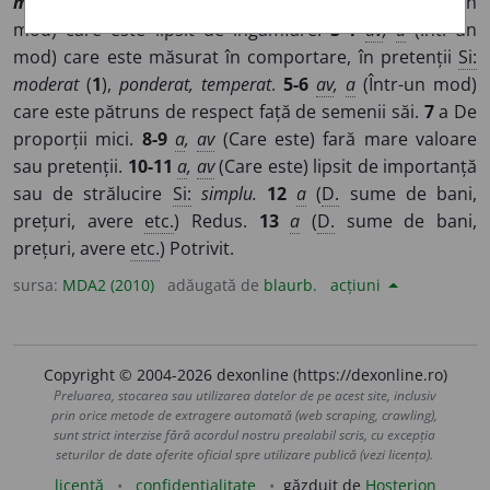
modestus,
it
modesto,
fr
modeste
]
1-2
av
,
a
(Într-un
mod) care este lipsit de îngâmfare.
3-4
av
,
a
(Într-un
mod) care este măsurat în comportare, în pretenții
Si:
moderat
(
1
),
ponderat, temperat
.
5-6
av
,
a
(Într-un mod)
care este pătruns de respect față de semenii săi.
7
a De
proporții mici.
8-9
a
,
av
(Care este) fară mare valoare
sau pretenții.
10-11
a
,
av
(Care este) lipsit de importanță
sau de strălucire
Si:
simplu.
12
a
(
D.
sume de bani,
prețuri, avere
etc.
) Redus.
13
a
(
D.
sume de bani,
prețuri, avere
etc.
) Potrivit.
sursa:
MDA2 (2010)
adăugată de
blaurb.
acțiuni
Copyright © 2004-2026 dexonline (https://dexonline.ro)
Preluarea, stocarea sau utilizarea datelor de pe acest site, inclusiv
prin orice metode de extragere automată (web scraping, crawling),
sunt strict interzise fără acordul nostru prealabil scris, cu excepția
seturilor de date oferite oficial spre utilizare publică (vezi licența).
licență
confidențialitate
găzduit de
Hosterion