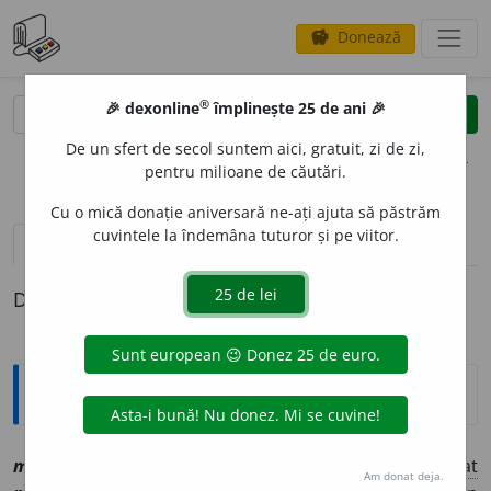
Donează
savings
®
®
🎉 dexonline
împlinește 25 de ani 🎉
caută
clear
search
De un sfert de secol suntem aici, gratuit, zi de zi,
opțiuni
pentru milioane de căutări.
Cu o mică donație aniversară ne-ați ajuta să păstrăm
cuvintele la îndemâna tuturor și pe viitor.
pronunție
(50)
volume_up
definiții (1)
Definiția cu ID-ul 1149352:
Explicative DEX
mod
e
st, ~ă
[
At:
MAIOR, T. 231/23
Pl
:
~
e
ști, ~e
/
E:
lat
Am donat deja.