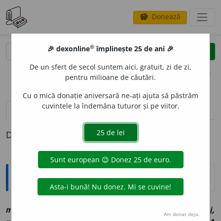
Donează
savings
®
®
🎉 dexonline
împlinește 25 de ani 🎉
caută
clear
search
De un sfert de secol suntem aici, gratuit, zi de zi,
opțiuni
pentru milioane de căutări.
Cu o mică donație aniversară ne-ați ajuta să păstrăm
cuvintele la îndemâna tuturor și pe viitor.
definiții (1)
Definiția cu ID-ul 1149153:
Explicative DEX
mocn
i
[
At:
DDRF /
V:
(
reg
)
mocăn
i
(
Pzi:
m
o
căn
),
mogn
i
,
Am donat deja.