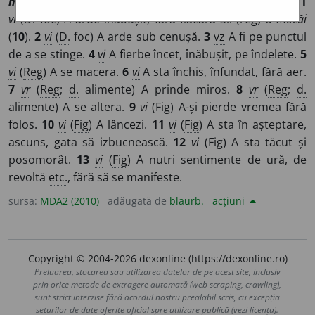
mohn
i
/
Pzi:
~n
e
sc
/
E:
slv
мокиѧти
„a uda”, „a muia”]
1
vi
(
D.
foc) A arde înăbușit, fără flacără
Si:
(
reg
)
a mocăi
(
10
).
2
vi
(
D.
foc) A arde sub cenușă.
3
vz
A fi pe punctul
de a se stinge.
4
vi
A fierbe încet, înăbușit, pe îndelete.
5
vi
(
Reg
) A se macera.
6
vi
A sta închis, înfundat, fără aer.
7
vr
(
Reg
;
d.
alimente) A prinde miros.
8
vr
(
Reg
;
d.
alimente) A se altera.
9
vi
(
Fig
) A-și pierde vremea fără
folos.
10
vi
(
Fig
) A lâncezi.
11
vi
(
Fig
) A sta în așteptare,
ascuns, gata să izbucnească.
12
vi
(
Fig
) A sta tăcut și
posomorât.
13
vi
(
Fig
) A nutri sentimente de ură, de
revoltă
etc.
, fără să se manifeste.
sursa:
MDA2 (2010)
adăugată de
blaurb.
acțiuni
Copyright © 2004-2026 dexonline (https://dexonline.ro)
Preluarea, stocarea sau utilizarea datelor de pe acest site, inclusiv
prin orice metode de extragere automată (web scraping, crawling),
sunt strict interzise fără acordul nostru prealabil scris, cu excepția
seturilor de date oferite oficial spre utilizare publică (vezi licența).