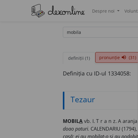
Despre noi
Volunt
®
pronunție
(31)
volume_up
definiții (1)
Definiția cu ID-ul 1334058:
Tezaur
MOBIL
A
vb. I. T r a n z. A aranj
doao paturi.
CALENDARIU (1794),
casă; ei au mobilat-o și au podobit