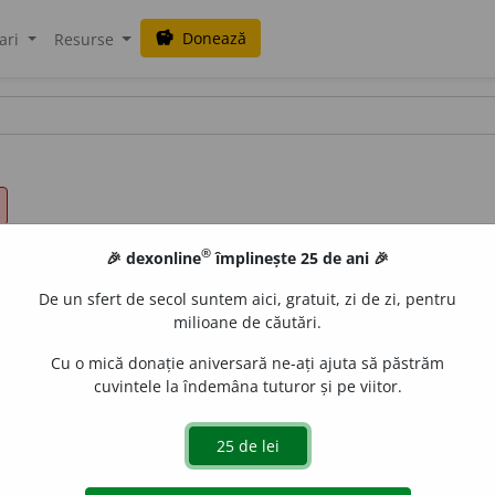
Donează
savings
ari
Resurse
®
🎉 dexonline
împlinește 25 de ani 🎉
De un sfert de secol suntem aici, gratuit, zi de zi, pentru
milioane de căutări.
Cu o mică donație aniversară ne-ați ajuta să păstrăm
cuvintele la îndemâna tuturor și pe viitor.
a, a înzestra (o încăpere, o locuință) cu mobilă.
O introduc în
 36/26.
Case întregi, pe alocurea mobilate cu mare gust.
GOLESCU
-o.
PLEȘOIANU, C. 10/1.
La Turnu-Severinului am luat iar o cas