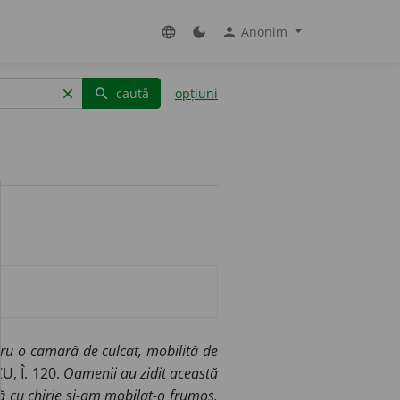
Anonim
language
dark_mode
person
caută
opțiuni
clear
search
tru o camară de culcat, mobilită de
, Î. 120.
Oamenii au zidit această
ă cu chirie și-am mobilat-o frumos.