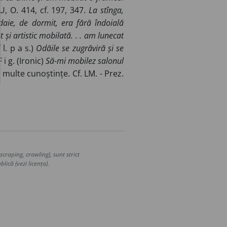
 O. 414, cf. 197, 347.
La stînga,
daie, de dormit, era fără îndoială
t și artistic mobilată. . . am lunecat
l. p a s.)
Odăile se zugrăviră și se
i g. (Ironic)
Să-mi mobilez salonul
multe cunoștințe. Cf. LM. - Prez.
craping, crawling), sunt strict
lică (vezi licența).