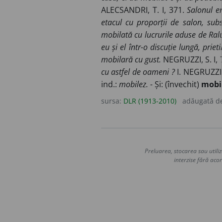
ALECSANDRI, T. I, 371.
Salonul er
etacul cu proporții de salon, subs
mobilată cu lucrurile aduse de Ralu
eu și el într-o discuție lungă, priet
mobilară cu gust.
NEGRUZZI, S. I, 
cu astfel de
oameni ?
I. NEGRUZZI, 
ind.:
mobilez. -
Și: (învechit)
mobi
sursa:
DLR (1913-2010)
adăugată d
Preluarea, stocarea sau utiliz
interzise fără acor