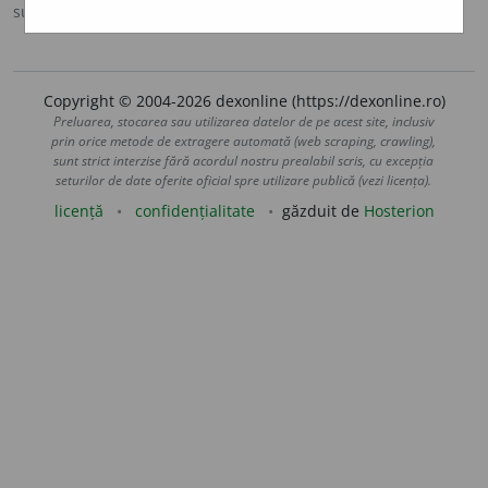
sursa:
DOOM 3 (2021)
adăugată de
gall
acțiuni
Copyright © 2004-2026 dexonline (https://dexonline.ro)
Preluarea, stocarea sau utilizarea datelor de pe acest site, inclusiv
prin orice metode de extragere automată (web scraping, crawling),
sunt strict interzise fără acordul nostru prealabil scris, cu excepția
seturilor de date oferite oficial spre utilizare publică (vezi licența).
licență
confidențialitate
găzduit de
Hosterion