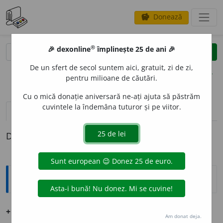
Donează
savings
®
®
🎉 dexonline
împlinește 25 de ani 🎉
caută
clear
search
De un sfert de secol suntem aici, gratuit, zi de zi,
opțiuni
pentru milioane de căutări.
Cu o mică donație aniversară ne-ați ajuta să păstrăm
cuvintele la îndemâna tuturor și pe viitor.
pronunție
(50)
volume_up
definiții (1)
Definiția cu ID-ul 1257949:
Ortografice DOOM
3
+mob
i
l
(corp în mișcare; telefon)
s.
n.
,
pl.
mob
i
le
Am donat deja.