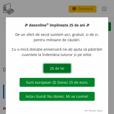
Donează
savings
®
®
🎉 dexonline
împlinește 25 de ani 🎉
caută
clear
search
De un sfert de secol suntem aici, gratuit, zi de zi,
opțiuni
pentru milioane de căutări.
Cu o mică donație aniversară ne-ați ajuta să păstrăm
cuvintele la îndemâna tuturor și pe viitor.
definiții (1)
Definiția cu ID-ul 1148730:
Explicative DEX
mneat
a
ppr
vz
dumneata
Am donat deja.