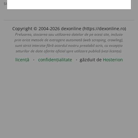
sursa:
MDA2 (2010)
adăugată de
blaurb.
acțiuni
Copyright © 2004-2026 dexonline (https://dexonline.ro)
Preluarea, stocarea sau utilizarea datelor de pe acest site, inclusiv
prin orice metode de extragere automată (web scraping, crawling),
sunt strict interzise fără acordul nostru prealabil scris, cu excepția
seturilor de date oferite oficial spre utilizare publică (vezi licența).
licență
confidențialitate
găzduit de
Hosterion