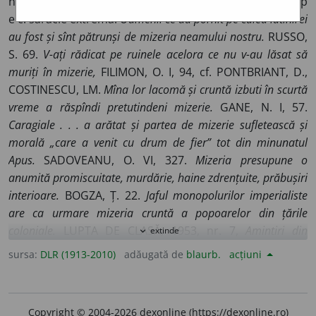
nenorocită, (învechit) mișelie (
1
); suferință extremă; s p
e c. sărăcie extremă.
Oamenii ce au pornit pe calea latinirei
au fost și sînt pătrunși de mizeria neamului nostru.
RUSSO,
S. 69.
V-ați rădicat pe ruinele acelora ce nu v-au lăsat să
muriți în mizerie,
FILIMON, O. I, 94, cf. PONTBRIANT, D.,
COSTINESCU, LM.
Mîna lor lacomă și cruntă izbuti în scurtă
vreme a răspîndi pretutindeni mizerie.
GANE, N. I, 57.
Caragiale . . . a arătat și partea de mizerie sufletească și
morală „care a venit cu drum de fier” tot din minunatul
Apus.
SADOVEANU, O. VI, 327.
Mizeria presupune o
anumită promiscuitate, murdărie, haine zdrențuite, prăbușiri
interioare.
BOGZA, Ț. 22.
Jaful monopolurilor imperialiste
are ca urmare mizeria cruntă a popoarelor din țările
coloniale.
LUPTA DE CLASĂ, 1953, nr. 7,
Amintiri din
extinde
expand_more
tenebre, Amintiri ale mizeriei mele.
JEBELEANU, C. 14.
sursa:
DLR (1913-2010)
adăugată de
blaurb.
acțiuni
(Personificat)
Trufia în trăsură, Mizeria pe jos.
MACEDONSKI, O. I, 48. ◊ L o c. a d j.
De mizerie
=
mizerabil (
1
); sărac; sărăcăcios.
E în adevăr un pămînt mai
Copyright © 2004-2026 dexonline (https://dexonline.ro)