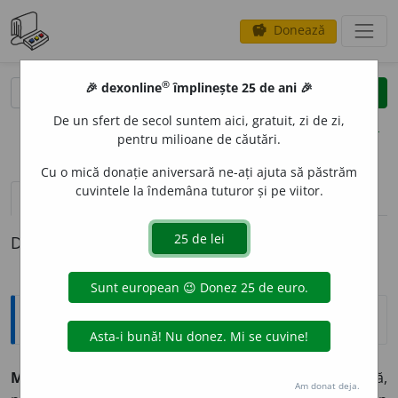
Donează
savings
®
®
🎉 dexonline
împlinește 25 de ani 🎉
caută
clear
search
De un sfert de secol suntem aici, gratuit, zi de zi,
opțiuni
pentru milioane de căutări.
Cu o mică donație aniversară ne-ați ajuta să păstrăm
cuvintele la îndemâna tuturor și pe viitor.
pronunție
(50)
volume_up
definiții (1)
Definiția cu ID-ul 1330295:
Tezaur
MIZ
E
RIE
s. f.
1.
Situație vrednică de plîns, jalnică,
Am donat deja.