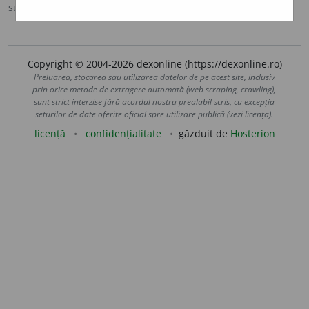
sursa:
DOOM 2 (2005)
adăugată de
raduborza
acțiuni
Copyright © 2004-2026 dexonline (https://dexonline.ro)
Preluarea, stocarea sau utilizarea datelor de pe acest site, inclusiv
prin orice metode de extragere automată (web scraping, crawling),
sunt strict interzise fără acordul nostru prealabil scris, cu excepția
seturilor de date oferite oficial spre utilizare publică (vezi licența).
licență
confidențialitate
găzduit de
Hosterion