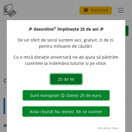
Donează
savings
®
®
🎉 dexonline
împlinește 25 de ani 🎉
caută
clear
search
De un sfert de secol suntem aici, gratuit, zi de zi,
opțiuni
pentru milioane de căutări.
Cu o mică donație aniversară ne-ați ajuta să păstrăm
cuvintele la îndemâna tuturor și pe viitor.
pronunție
(50)
volume_up
definiții (1)
Definiția cu ID-ul 748645:
Ortografice DOOM
mit
s. n.
,
pl.
m
i
turi
Am donat deja.