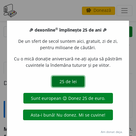
Donează
savings
®
®
🎉 dexonline
împlinește 25 de ani 🎉
caută
clear
search
De un sfert de secol suntem aici, gratuit, zi de zi,
opțiuni
pentru milioane de căutări.
Cu o mică donație aniversară ne-ați ajuta să păstrăm
cuvintele la îndemâna tuturor și pe viitor.
pronunție
(50)
volume_up
definiții (1)
Definiția cu ID-ul 690060:
Enciclopedice
MIT
(<
fr.
,
ngr.
; {s}
gr.
mythos
„poveste, narațiune”)
s. n.
Am donat deja.