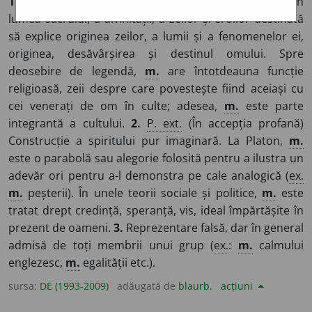
1.
(În sens propriu; accepție religioasă) Povestire din
lumea sacrului, a divinității, a zeilor și eroilor destinată
să explice originea zeilor, a lumii și a fenomenelor ei,
originea, desăvârșirea și destinul omului. Spre
deosebire de legendă,
m.
are întotdeauna funcție
religioasă, zeii despre care povestește fiind aceiași cu
cei venerați de om în culte; adesea,
m.
este parte
integrantă a cultului.
2.
P. ext.
(În accepția profană)
Construcție a spiritului pur imaginară. La Platon,
m.
este o parabolă sau alegorie folosită pentru a ilustra un
adevăr ori pentru a-l demonstra pe cale analogică (
ex.
m.
peșterii). În unele teorii sociale și politice,
m.
este
tratat drept credință, speranță, vis, ideal împărtășite în
prezent de oameni.
3.
Reprezentare falsă, dar în general
admisă de toți membrii unui grup (
ex.
:
m.
calmului
englezesc,
m.
egalității etc.).
sursa:
DE (1993-2009)
adăugată de
blaurb.
acțiuni