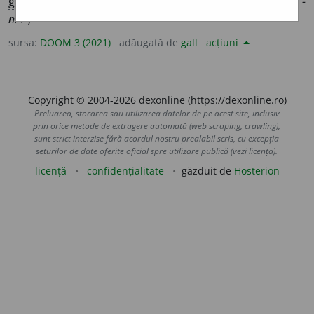
g.-d.
art.
mirod
e
niei
;
pl.
mirod
e
nii
,
art.
mirod
e
niile
(
desp.
-
ni-i-
)
sursa:
DOOM 3 (2021)
adăugată de
gall
acțiuni
Copyright © 2004-2026 dexonline (https://dexonline.ro)
Preluarea, stocarea sau utilizarea datelor de pe acest site, inclusiv
prin orice metode de extragere automată (web scraping, crawling),
sunt strict interzise fără acordul nostru prealabil scris, cu excepția
seturilor de date oferite oficial spre utilizare publică (vezi licența).
licență
confidențialitate
găzduit de
Hosterion