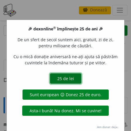
Donează
savings
®
®
🎉 dexonline
împlinește 25 de ani 🎉
caută
clear
search
De un sfert de secol suntem aici, gratuit, zi de zi,
opțiuni
pentru milioane de căutări.
Cu o mică donație aniversară ne-ați ajuta să păstrăm
cuvintele la îndemâna tuturor și pe viitor.
definiții (1)
Definiția cu ID-ul 1293939:
Ortografice DOOM
mirod
e
nie
(
desp.
-ni-e
)
s.
f.
,
art.
mirod
e
nia
(
desp.
-ni-a
),
Am donat deja.