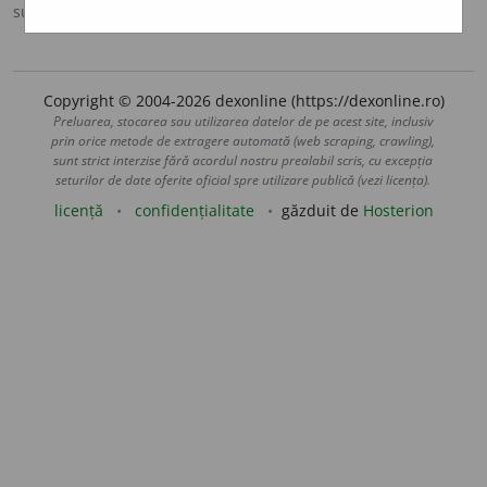
sursa:
MDA2 (2010)
adăugată de
blaurb.
acțiuni
Copyright © 2004-2026 dexonline (https://dexonline.ro)
Preluarea, stocarea sau utilizarea datelor de pe acest site, inclusiv
prin orice metode de extragere automată (web scraping, crawling),
sunt strict interzise fără acordul nostru prealabil scris, cu excepția
seturilor de date oferite oficial spre utilizare publică (vezi licența).
licență
confidențialitate
găzduit de
Hosterion