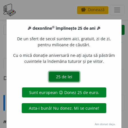
Donează
savings
®
®
🎉 dexonline
împlinește 25 de ani 🎉
caută
clear
search
De un sfert de secol suntem aici, gratuit, zi de zi,
opțiuni
pentru milioane de căutări.
Cu o mică donație aniversară ne-ați ajuta să păstrăm
cuvintele la îndemâna tuturor și pe viitor.
pronunție
(1)
volume_up
definiții (1)
Definiția cu ID-ul 1147283:
Explicative DEX
mir
a
cul
sn
vz
miracol
Am donat deja.