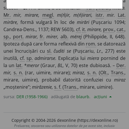
avea grijă. –
2.
(
Înv.
) A considera, a se îndoi, a crede, a
socoti. –
3.
A fi uimit, a se minuna. –
Var.
(
Mold.
)
miera.
Mr.
mir, mirare,
megl.
m(ń)ir, m(ń)irari,
istr.
mir.
Lat.
mirāre,
formă vulgară în loc de
mirāri
(Pușcariu 1094;
Candrea-Dens., 1137; REW 5603),
cf.
it.
mirare,
prov.
,
cat.
,
sp.
,
port.
mirar,
fr.
mirer,
alb.
mërej
(Philippide, II, 648).
Ipoteza după care forma reflexivă din
rom.
se datorează
unei încrucișări cu
sl.
čuditi se
(Pușcariu,
Lr.,
277) este
inutilă,
cf.
sp.
admirarse.
Explicația lui
miera
pornind de
la un
lat.
*
meror
(Graur,
BL,
V, 70) este dubioasă. –
Der.
mir,
s. n.
(rar, uimire, mirare);
miraz,
s. n.
(
Olt.
,
Trans.
,
mirare, uimire), probabil datorită confuziei cu
miraz
„moștenire”;
mirăzenie,
s. f.
(
Trans.
, mirare, uimire).
sursa:
DER (1958-1966)
adăugată de
blaurb.
acțiuni
Copyright © 2004-2026 dexonline (https://dexonline.ro)
Preluarea, stocarea sau utilizarea datelor de pe acest site, inclusiv