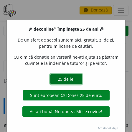
Donează
savings
®
®
🎉 dexonline
împlinește 25 de ani 🎉
caută
clear
search
De un sfert de secol suntem aici, gratuit, zi de zi,
opțiuni
pentru milioane de căutări.
Cu o mică donație aniversară ne-ați ajuta să păstrăm
cuvintele la îndemâna tuturor și pe viitor.
pronunție
(50)
volume_up
definiții (1)
Definiția cu ID-ul 503157:
Etimologice
mir
a
(m
i
r, mir
a
t),
vb.
refl.
–
1.
(
Trans.
) A vedea de, a
Am donat deja.