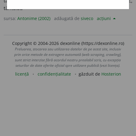
tâmp, tont, redus, nătâng, nepriceput, prost, prostănac,
tăntălău
sursa:
Antonime (2002)
adăugată de
siveco
acțiuni
Copyright © 2004-2026 dexonline (https://dexonline.ro)
Preluarea, stocarea sau utilizarea datelor de pe acest site, inclusiv
prin orice metode de extragere automată (web scraping, crawling),
sunt strict interzise fără acordul nostru prealabil scris, cu excepția
seturilor de date oferite oficial spre utilizare publică (vezi licența).
licență
confidențialitate
găzduit de
Hosterion