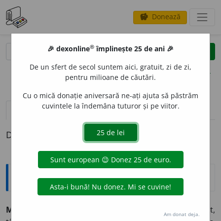
Donează
savings
®
®
🎉 dexonline
împlinește 25 de ani 🎉
caută
clear
search
De un sfert de secol suntem aici, gratuit, zi de zi,
opțiuni
pentru milioane de căutări.
Cu o mică donație aniversară ne-ați ajuta să păstrăm
cuvintele la îndemâna tuturor și pe viitor.
definiții (1)
Definiția cu ID-ul 71461:
Antonime
Mintios
≠ bleg, nătărău, năuc, neghiob, nerod, netot,
Am donat deja.