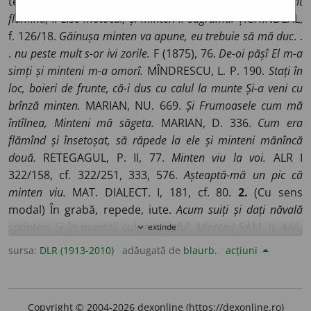
temporal) Pe dată, imediat, numaidecît, îndată.
Sînt
flămînd, îi zise motocul, și minten îl sugrumă.
ȚICHINDEAL,
f. 126/18.
Găinușa minten va apune, eu trebuie să mă duc
. .
.
nu peste mult s-or ivi zorile.
F (1875), 76.
De-oi pășî El m-a
simți și minteni m-a omorî.
MÎNDRESCU, L. P. 190.
Stați în
loc, boieri de frunte, că-i dus cu calul la munte Și-a veni cu
brînză minten.
MARIAN, NU. 669.
Și Frumoasele cum mă
întîlnea, Minteni mă săgeta.
MARIAN, D. 336.
Cum era
flămînd și însetoșat, să răpede la ele și minteni mănîncă
două.
RETEGAGUL, P. II, 77.
Minten viu la voi.
ALR I
322/158, cf. 322/251, 333, 576.
Așteaptă-mă un pic că
minten viu.
MAT. DIALECT. I, 181, cf. 80.
2.
(Cu sens
modal) În grabă, repede, iute.
Acum suiți și dați năvală
sprinteni Și în mantăli culegeți rodul. Minteni!
SĂM. II, 446.
extinde
expand_more
Cu curea brașovenească Minteni să mă cătăneascâ.
JARNIK-
sursa:
DLR (1913-2010)
adăugată de
blaurb.
acțiuni
BÎRSEANU, D. 306. [Dorul]
iińe-n sîn ș-apoi subsoară,
Minteni i la ińimńoară.
T. PAPAHAGI, M. 48.
Dacă pleci, să
te-ntorci minten.
ALR I 340/125.
3.
(Cu sens local) În
Copyright © 2004-2026 dexonline (https://dexonline.ro)