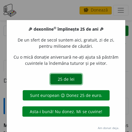
Donează
savings
®
®
🎉 dexonline
împlinește 25 de ani 🎉
caută
clear
search
De un sfert de secol suntem aici, gratuit, zi de zi,
opțiuni
pentru milioane de căutări.
Cu o mică donație aniversară ne-ați ajuta să păstrăm
cuvintele la îndemâna tuturor și pe viitor.
definiții (1)
Definiția cu ID-ul 1328976:
Tezaur
M
I
NTEN
adv. (Transilv., Maram., Ban.)
1.
(Cu sens
Am donat deja.