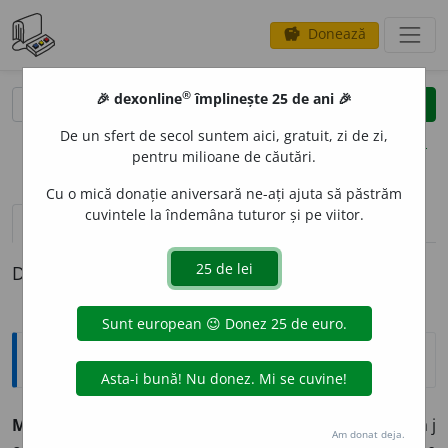
Donează
savings
®
®
🎉 dexonline
împlinește 25 de ani 🎉
caută
clear
search
De un sfert de secol suntem aici, gratuit, zi de zi,
opțiuni
pentru milioane de căutări.
Cu o mică donație aniversară ne-ați ajuta să păstrăm
cuvintele la îndemâna tuturor și pe viitor.
pronunție
(42)
volume_up
definiții (1)
Definiția cu ID-ul 1328954:
Tezaur
MIN
O
R, -Ă
adj.
1.
(Despre persoane, în opoziție cu m a j
Am donat deja.