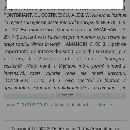
o r) Care nu a împlinit vîrsta legală pentru a beneficia de
drepturi civile și politice depline; (învechit) minorean. Cf.
PONTBRIANT, D., COSTINESCU, ALEXI, W.
Nu era el instituit
ca regent sau epitrop peste minorul principe.
XENOPOL, I. R.
IV, 217.
Ești minoră încă, Mai ai de crescut.
IBRĂILEANU, A.
29. ◊ (Substantivat)
Tutela asupra minorilor copii revine de
drept soțului rămas în viață.
HAMANGIU, C. 90.
2.
Lipsit de
importanță, de interes deosebit; de ordin secundar; p. e
x t. șters, slab. V. m ă r u n t, i n f e r i o r.
În lunga ei
existență, „Viața nouă” a tăgăduit, într-o formă minoră și
inofensivă, toate valorile reale ale tinerii literaturi.
LOVINESCU, C. V, 20.
E ceva spectral în făptura și
apucăturile acestui om: în paliditatea de vis a chipului. . ., în
tonul minor al glasului.
I. BOTEZ, I, 148, cf. SADOVEANU, E.
extinde
expand_more
41, CONTEMP. 1949, nr. 164, 5/5.
Imaginea nouă . . . a unui
sursa:
DLR (1913-2010)
adăugată de
blaurb.
acțiuni
Don Quijote de dimensiunile celor mai înalte creații literare
ale omenirii trebuie să înlocuiască azi. . . vechea imagine,
minoră și falsă.
LL I, 118. ♦ (Logică, în sintagmele)
Termen
Copyright © 2004-2026 dexonline (https://dexonline.ro)